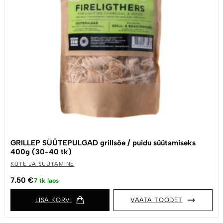
GRILLEP SÜÜTEPULGAD grillsöe / puidu süütamiseks
400g (30-40 tk)
KÜTE JA SÜÜTAMINE
7.50
€
7 tk laos
LISA KORVI
VAATA TOODET