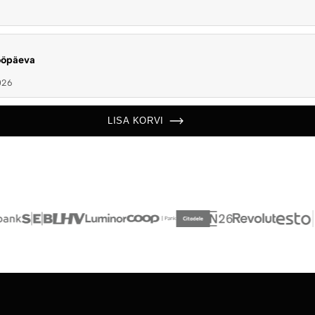
tööpäeva
026
LISA KORVI