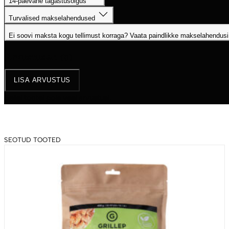
kogus
14-päevane tagastusõigus
Turvalised makselahendused
Ei soovi maksta kogu tellimust korraga? Vaata paindlikke makselahendusi
Arvustused
(0)
LISA ARVUSTUS
Sellel tootel pole veel arvustusi.
SEOTUD TOOTED