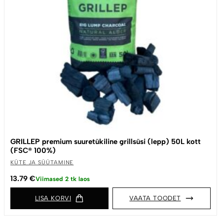
GRILLEP premium suuretükiline grillsüsi (lepp) 50L kott
(FSC® 100%)
KÜTE JA SÜÜTAMINE
13.79
€
Viimased 2 tk laos
LISA KORVI
VAATA TOODET