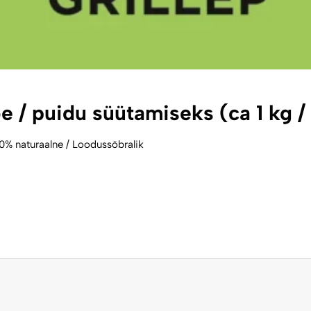
/ puidu süütamiseks (ca 1 kg / 
00% naturaalne / Loodussõbralik