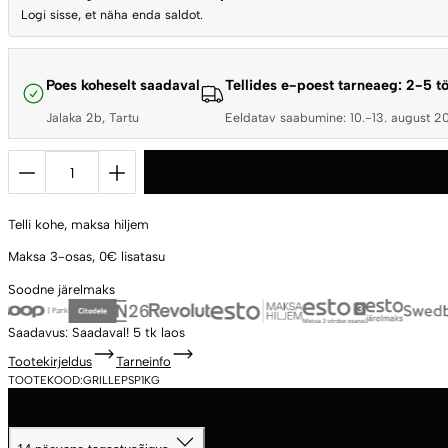
Logi sisse, et näha enda saldot.
Poes koheselt saadaval
Tellides e-poest tarneaeg: 2-5 
Jalaka 2b, Tartu
Eeldatav saabumine: 10.-13. august 2
GRILLEP
SÜÜTEPULGAD
grillsöe
Telli kohe,
maksa hiljem
/
puidu
Maksa 3-osas,
0€ lisatasu
süütamiseks
Soodne
järelmaks
(ca
1
Saadavus:
Saadaval!
5 tk laos
kg
Tootekirjeldus
Tarneinfo
/
TOOTEKOOD:
GRILLEPSP1KG
TOOTEKIRJELDUS
75
LISAINFO
tk)