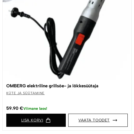
OMBERG elektriline grillsöe- ja lõkkesüütaja
KÜTE JA SÜÜTAMINE
59.90
€
Viimane laos!
LISA KORVI
VAATA TOODET