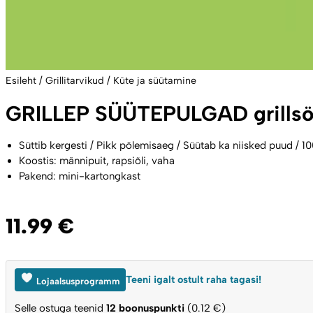
Esileht
/
Grillitarvikud
/
Küte ja süütamine
GRILLEP SÜÜTEPULGAD grillsöe 
Süttib kergesti / Pikk põlemisaeg / Süütab ka niisked puud / 1
Koostis: männipuit, rapsiõli, vaha
Pakend: mini-kartongkast
11.99
€
Teeni igalt ostult raha tagasi!
Lojaalsusprogramm
Selle ostuga teenid
12
boonuspunkti
(0.12 €)