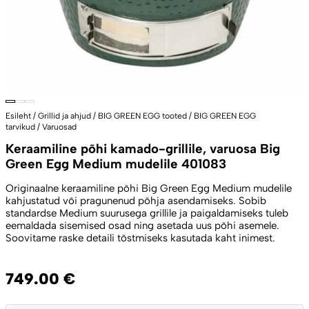
Esileht
/
Grillid ja ahjud
/
BIG GREEN EGG tooted
/
BIG GREEN EGG
tarvikud
/
Varuosad
Keraamiline põhi kamado-grillile, varuosa Big
Green Egg Medium mudelile 401083
Originaalne keraamiline põhi Big Green Egg Medium mudelile
kahjustatud või pragunenud põhja asendamiseks. Sobib
standardse Medium suurusega grillile ja paigaldamiseks tuleb
eemaldada sisemised osad ning asetada uus põhi asemele.
Soovitame raske detaili tõstmiseks kasutada kaht inimest.
749.00
€