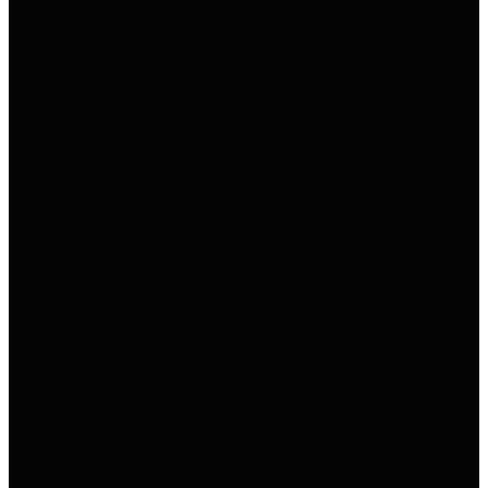
Kui grilli kaanetihend on juba kulunud või kõvastunud, on
mõistlik kaaluda tihendi vahetamist samal ajal uue põhjaga.
Tihendikomplekt ei kuulu põhja juurde ning tuleb soovi korral
tellida eraldi.
Komplektis sisalduv
Originaalne keraamiline põhi Big Green Egg Medium grillile
Muud tarvikud nagu kaanetihend, restid, tulekolle ja
tööriistad ei kuulu komplekti ning on saadaval eraldi
toodetena.
Millal valida Big Green Egg Medium keraamiline
põhi
Kui sinu Big Green Egg Medium grilli põhi on
pragunenud,
murdunud või tugevalt kulunud
, on originaalse keraamilise
varuosa kasutamine praktiline viis toimiva seadme
taastamiseks. Õigesti paigaldatud uus põhi aitab säilitada grilli
soojapidavust, ohutust ja küpsetustulemuste stabiilsust,
võimaldades jätkata tuttavate retseptide ja küpsetusvõtete
kasutamist ilma kogu grilli välja vahetamata.