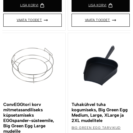
LISA KORVI
LISA KORVI
VAATA TOODET
VAATA TOODET
ConvEGGtori korv
Tuhakühvel tuha
mitmetasandiliseks
kogumiseks, Big Green Egg
küpsetamiseks
Medium, Large, XLarge ja
EGGspander-süsteemile,
2XL mudelitele
Big Green Egg Large
BIG GREEN EGG TARVIKUD
mudelile