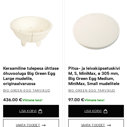
Keraamiline tulepesa ühtlase
Pitsa- ja leivaküpsetuskivi
õhuvooluga Big Green Egg
M, S, MiniMax, ø 305 mm,
Large mudelile,
Big Green Egg Medium,
originaalvaruosa
MiniMax, Small mudelitele
BIG GREEN EGG TARVIKUD
BIG GREEN EGG TARVIKUD
436.00
€
97.00
€
Viimane laos!
Viimane laos!
LISA KORVI
LISA KORVI
VAATA TOODET
VAATA TOODET