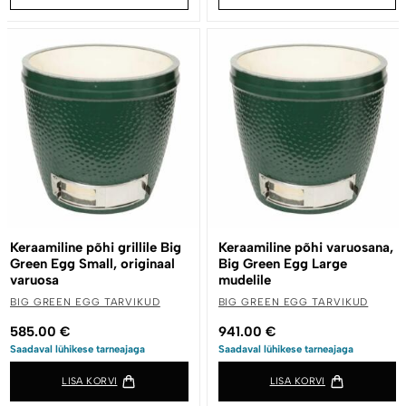
Keraamiline põhi grillile Big
Keraamiline põhi varuosana,
Green Egg Small, originaal
Big Green Egg Large
varuosa
mudelile
BIG GREEN EGG TARVIKUD
BIG GREEN EGG TARVIKUD
585.00
€
941.00
€
Saadaval lühikese tarneajaga
Saadaval lühikese tarneajaga
LISA KORVI
LISA KORVI