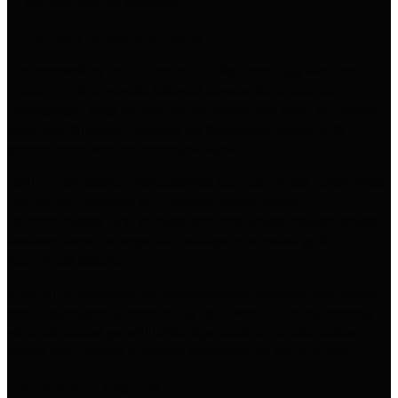
toimiva seadme aastateks.
Ühilduvus ja vastupidavus
See
keraamiline põhi on mõeldud Big Green Egg Medium
mudelile
, mis tähendab sobivust standardse M suuruse
munagrilliga. Väga vanade või eriversioonide puhul on mõistlik
enne ostu ühilduvus müüjaga üle täpsustada näiteks grilli
seerianumbri, foto või mõõtude alusel.
Põhi on valmistatud vastupidavast kuumuskindlast keraamikast,
mis on välja töötatud pikaajaliseks kasutamiseks
välistingimustes ning kõrgetel temperatuuridel. Nõuetekohase
kasutuse korral on tegemist detailiga, mis toetab grilli
töökindlust aastaid.
Garantii ja võimalikud garantiivahetused olenevad konkreetse
ostu tingimustest ja edasimüüja poliitikast. Kui põhja vahetus
võib olla seotud garantiijuhtumiga, tasub enne ostu küsida
täpset infot müüjalt ja esitada olemasolevad ostuandmed.
Paigaldus ja kasutus