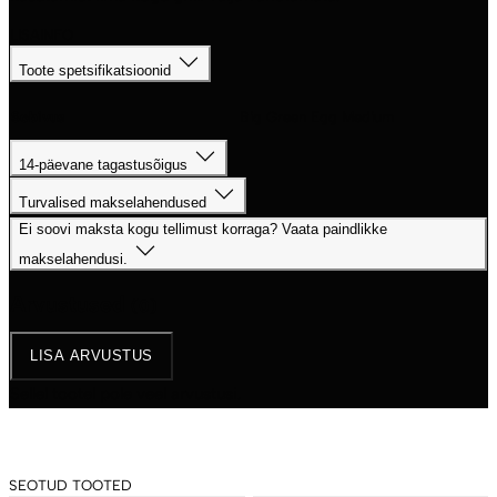
LISAINFO
Toote spetsifikatsioonid
Sobivus
Big Green Egg Medium
14-päevane tagastusõigus
Turvalised makselahendused
Ei soovi maksta kogu tellimust korraga? Vaata paindlikke
makselahendusi.
Arvustused
(0)
LISA ARVUSTUS
Sellel tootel pole veel arvustusi.
SEOTUD TOOTED