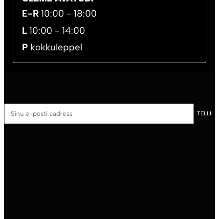
E-R
10:00 - 18:00
L
10:00 - 14:00
P
kokkuleppel
UUDISKIRI
Liitu uudiskirjaga! Saad loobuda igal ajal.
Sinu
TELLI
e-
posti
aadress
ABI JA INFO
Müügitingimused
Privaatsuspoliitika
Kauba tagastamine
Kontakt