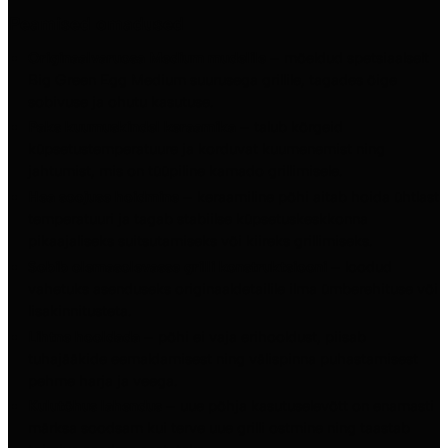
Peamised omadused
Originaalvaruosa Medium mudelile
– mõeldud spetsiaalselt
Big Green Egg Medium suurusega grillile, tagades õige
sobivuse ja ohutu kasutuse.
Paks kuumuskindel keraamika
– talub kõrgeid
küpsetustemperatuure ja korduvat kuumenemist ning
jahtumist, mis on tüüpiline kamado grillimisele.
Hea soojuse hoidmine
– keraamiline põhi aitab hoida ühtlast
temperatuuri ja tagab stabiilse küpsetuskeskkonna
pikaajaliseks suitsutamiseks või kiireks grillimiseks.
Sobib olemasolevasse grilli konstruktsiooni
– loodud
vahetuks asenduseks originaaldetailile ilma ümberehituse või
lisakinnitusteta.
Lihtne hooldada
– põhi ei vaja erihooldust, piisab
tuhajääkide eemaldamisest ning välispinna puhastamisest
pehme harja ja veega.
Kulutõhus lahendus
– uue põhja kasutuselevõtt on enamasti
märksa soodsam kui terve uue grilli ostmine ning taastab