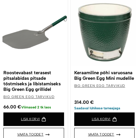
Roostevabast terasest
Keraamiline põhi varuosana
pitsalabidas pitsade
Big Green Egg Mini mudelile
tõstmiseks ja libistamiseks
BIG GREEN EGG TARVIKUD
Big Green Egg grillidel
BIG GREEN EGG TARVIKUD
314.00
€
66.00
€
Viimased 2 tk laos
Saadaval lühikese tarneajaga
LISA KORVI
LISA KORVI
VAATA TOODET
VAATA TOODET