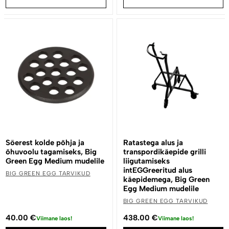
Söerest kolde põhja ja
Ratastega alus ja
õhuvoolu tagamiseks, Big
transpordikäepide grilli
Green Egg Medium mudelile
liigutamiseks
intEGGreeritud alus
BIG GREEN EGG TARVIKUD
käepidemega, Big Green
Egg Medium mudelile
BIG GREEN EGG TARVIKUD
40.00
€
438.00
€
Viimane laos!
Viimane laos!