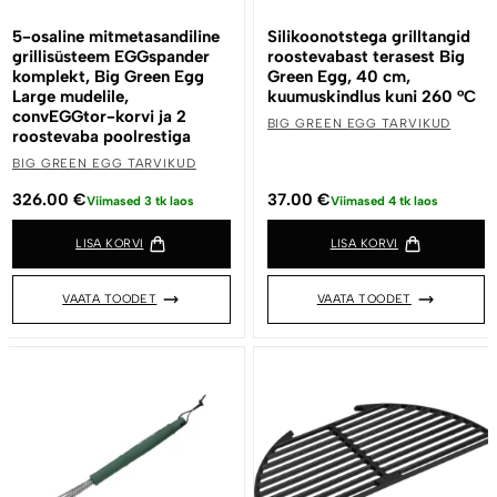
5-osaline mitmetasandiline
Silikoonotstega grilltangid
grillisüsteem EGGspander
roostevabast terasest Big
komplekt, Big Green Egg
Green Egg, 40 cm,
Large mudelile,
kuumuskindlus kuni 260 °C
convEGGtor-korvi ja 2
BIG GREEN EGG TARVIKUD
roostevaba poolrestiga
BIG GREEN EGG TARVIKUD
326.00
€
37.00
€
Viimased 3 tk laos
Viimased 4 tk laos
LISA KORVI
LISA KORVI
VAATA TOODET
VAATA TOODET