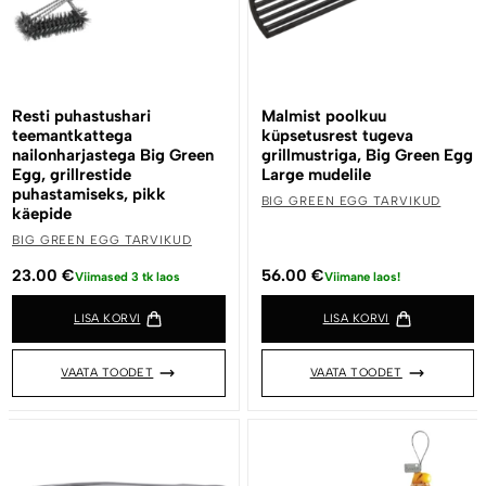
Resti puhastushari
Malmist poolkuu
teemantkattega
küpsetusrest tugeva
nailonharjastega Big Green
grillmustriga, Big Green Egg
Egg, grillrestide
Large mudelile
puhastamiseks, pikk
BIG GREEN EGG TARVIKUD
käepide
BIG GREEN EGG TARVIKUD
23.00
€
56.00
€
Viimased 3 tk laos
Viimane laos!
LISA KORVI
LISA KORVI
VAATA TOODET
VAATA TOODET