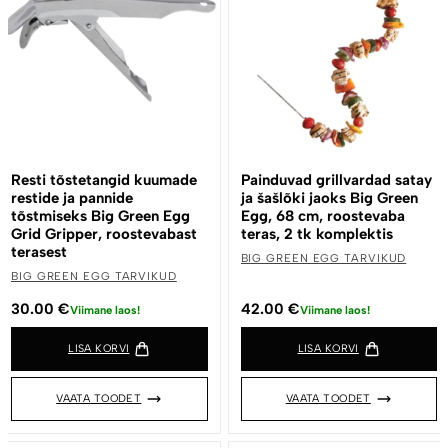
Resti tõstetangid kuumade
Painduvad grillvardad satay
restide ja pannide
ja šašlõki jaoks Big Green
tõstmiseks Big Green Egg
Egg, 68 cm, roostevaba
Grid Gripper, roostevabast
teras, 2 tk komplektis
terasest
BIG GREEN EGG TARVIKUD
BIG GREEN EGG TARVIKUD
30.00
€
42.00
€
Viimane laos!
Viimane laos!
LISA KORVI
LISA KORVI
VAATA TOODET
VAATA TOODET