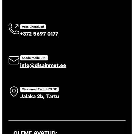
Võta ühendust!
+372 5697 0177
Saada meile kiri!
info@disainmet.ee
Disainmet Tartu HOUSE
Jalaka 2b, Tartu
OLEME AVATUD: