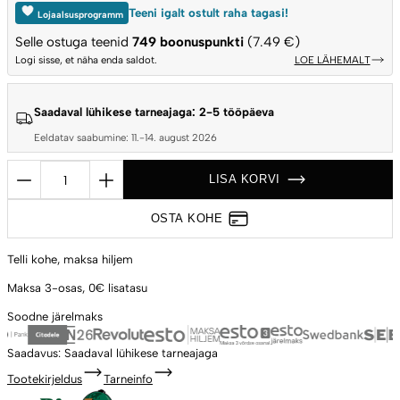
Teeni igalt ostult raha tagasi!
Lojaalsusprogramm
Selle ostuga teenid
749
boonuspunkti
(7.49 €)
Logi sisse, et näha enda saldot.
LOE LÄHEMALT
Saadaval lühikese tarneajaga: 2-5 tööpäeva
Eeldatav saabumine: 11.-14. august 2026
Keraamiline
LISA KORVI
põhi
kamado-
OSTA KOHE
grillile,
varuosa
Telli kohe,
maksa hiljem
Big
Maksa 3-osas,
0€ lisatasu
Green
Soodne
järelmaks
Egg
Medium
Saadavus:
Saadaval lühikese tarneajaga
mudelile
Tootekirjeldus
Tarneinfo
401083