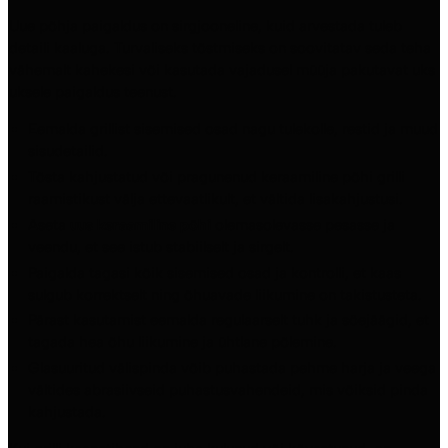
Uue põhja paigaldus on sirgjooneline, kuid arvestada tuleb
detaili kaaluga. Turvaliseks tõstmiseks on soovitatav seda teha
vähemalt kahekesi või kasutada vajadusel müüja pakutavat uks
uksele paigaldus teenust.
Eemalda grillist sisemised osad nagu tulekolle, restid ja muud
sisudetailid.
Tõsta kahjustatud või pragunenud keraamiline põhi grilli
raamistikust välja ettevaatlikult, et vältida lisakahjustusi.
Aseta
uus keraamiline põhi
olemasolevasse pesasse ja
veendu, et see istub stabiilselt ja sirgelt.
Paigalda tagasi kõik sisemised osad ja kontrolli, et kaas
sulgub korrektselt ning õhuavade liikumine on takistusteta.
Pärast kasutamist eemalda regulaarselt tuhk ja söejäägid, et
tagada hea õhu liikumine ja ühtlane põlemine.
Glasuuritud välispinda võib puhastada pehme harja ja veega
vältides abrasiivseid puhastusvahendeid, mis võiksid pinda
kahjustada.