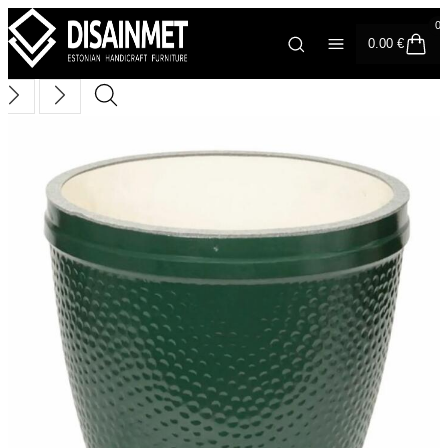
0
0.00
€