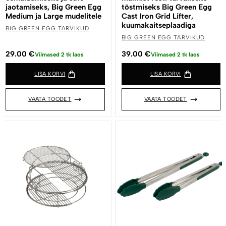
jaotamiseks, Big Green Egg
tõstmiseks Big Green Egg
Medium ja Large mudelitele
Cast Iron Grid Lifter,
kuumakaitseplaadiga
BIG GREEN EGG TARVIKUD
BIG GREEN EGG TARVIKUD
29.00
€
39.00
€
Viimased 2 tk laos
Viimased 2 tk laos
LISA KORVI
LISA KORVI
VAATA TOODET
VAATA TOODET