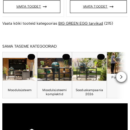
VAATA TOODET
VAATA TOODET
Vaata kõiki tooteid kategoorias
BIG GREEN EGG tarvikud
(215)
SAMA TASEME KATEGOORIAD
17
5
5
Puidust töö
Moodulsüsteem
Moodulsüsteemi
Sooduskampaania
komplektid
2026