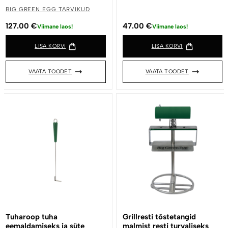
BIG GREEN EGG TARVIKUD
127.00
€
47.00
€
Viimane laos!
Viimane laos!
LISA KORVI
LISA KORVI
VAATA TOODET
VAATA TOODET
Tuharoop tuha
Grillresti tõstetangid
eemaldamiseks ja süte
malmist resti turvaliseks