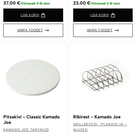
37.00
€
23.00
€
Viimased 4 tk laos
Viimased 3 tk laos
LISA KORVI
LISA KORVI
VAATA TOODET
VAATA TOODET
Pitsakivi - Classic Kamado
Ribirest - Kamado Joe
Joe
GRILLRESTID, -PLAADID JA -
KAMADO JOE TARVIKUD
ALUSED