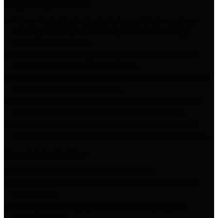
Paigaldus ja kasutus
Planeeri paigutus
ja otsusta, kuhu soovid olemasolevas
väliköögis lisatööpinda luua ning milliste moodulitega
laiendusraami ühendad.
Koosta raam
vastavalt juhendile, kinnita ühendusdetailid
ning paigalda neli reguleeritavat jalga.
Sea kõrgus paika
keerates jalgu seni, kuni raam on loodis ja
ühel kõrgusel teiste moodulitega.
Lisa riiuliplaadid
valitud tarvikute seast ning paiguta need
tööpinnaks või hoiualaks vastavalt oma vajadustele.
Soovi korral paigalda rattad
jalgade alla, et muuta kogu
moodulsüsteemi liigutamine aias või terrassil mugavamaks.
Komplektis sisalduv
Laiendusraam
mõõtudega 76 × 76 × 77 cm
Ühendusdetailid
raami liitmiseks teiste moodulsüsteemi
elementidega
Neli reguleeritavat jalga
raami stabiilseks ja täpseks
seadistamiseks