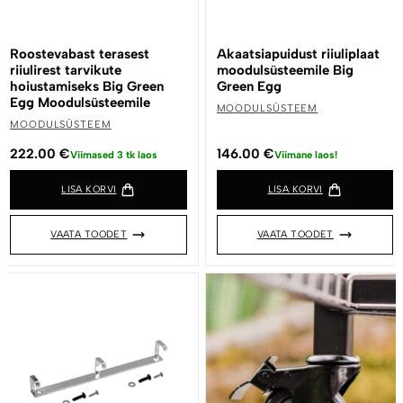
Roostevabast terasest
Akaatsiapuidust riiuliplaat
riiulirest tarvikute
moodulsüsteemile Big
hoiustamiseks Big Green
Green Egg
Egg Moodulsüsteemile
MOODULSÜSTEEM
MOODULSÜSTEEM
222.00
€
146.00
€
Viimased 3 tk laos
Viimane laos!
LISA KORVI
LISA KORVI
VAATA TOODET
VAATA TOODET