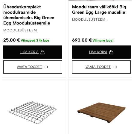
Ühenduskomplekt
Moodulraam välikööki Big
moodulraamide
Green Egg Large mudelile
ühendamiseks Big Green
MOODULSÜSTEEM
Egg Moodulsüsteemile
MOODULSÜSTEEM
25.00
€
690.00
€
Viimased 3 tk laos
Viimane laos!
LISA KORVI
LISA KORVI
VAATA TOODET
VAATA TOODET