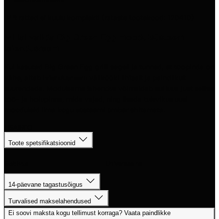
NB
rattad ei kuulu komplekti (rataste tootekood: 120410)
Millal valida Big Green Egg moodulsüsteemi
laiendusraam
Kui kasutad Big Green Egg grilli sageli ja tunned, et tööpinda on
vähe, aitab
laiendusraam
välikööki lihtsalt ja paindlikult
suurendada. Modulaarne lahendus võimaldab sul luua just sellise
töö- ja hoiupinna, mida vajad, ning lisada tulevikus uusi
mooduleid ilma kogu süsteemi ümber ehitamata.
LISAINFO
Toote spetsifikatsioonid
Sobivus
Universaalne
14-päevane tagastusõigus
Turvalised makselahendused
Ei soovi maksta kogu tellimust korraga? Vaata paindlikke