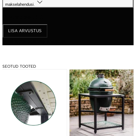
makselahendusi.
Arvustused
(0)
LISA ARVUSTUS
Sellel tootel pole veel arvustusi.
SEOTUD TOOTED