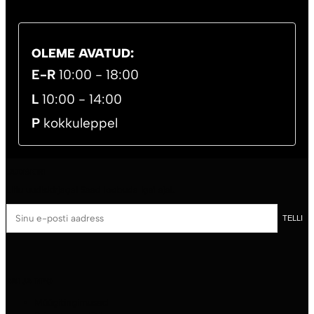
OLEME AVATUD:
E-R
10:00 - 18:00
L
10:00 - 14:00
P
kokkuleppel
UUDISKIRI
Liitu uudiskirjaga! Saad loobuda igal ajal.
Sinu
TELLI
e-
posti
aadress
ABI JA INFO
Müügitingimused