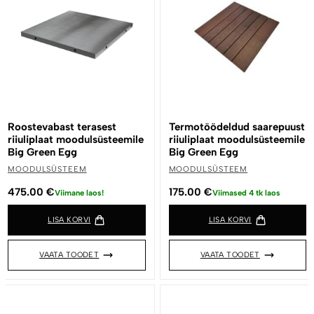
Roostevabast terasest
Termotöödeldud saarepuust
riiuliplaat moodulsüsteemile
riiuliplaat moodulsüsteemile
Big Green Egg
Big Green Egg
MOODULSÜSTEEM
MOODULSÜSTEEM
475.00
€
175.00
€
Viimane laos!
Viimased 4 tk laos
LISA KORVI
LISA KORVI
VAATA TOODET
VAATA TOODET