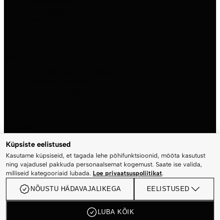
Privaatsuspoliitika
Kauba tagastamine
Kontakt
MEIST
Miks valida Disainmeti väliköök?
Eritellimusel väliköögid
Lojaalsusprogramm
OSTLEMINE
Pood
Küpsiste eelistused
Konto
Kasutame küpsiseid, et tagada lehe põhifunktsioonid, mõõta kasutust
Ostukorv
ning vajadusel pakkuda personaalsemat kogemust. Saate ise valida,
Kassa
milliseid kategooriaid lubada.
Loe privaatsuspoliitikat
.
NÕUSTU HÄDAVAJALIKEGA
EELISTUSED
© 2026 Disainmet OÜ. Kõik õigused kaitstud.
LUBA KÕIK
Küpsiste seaded