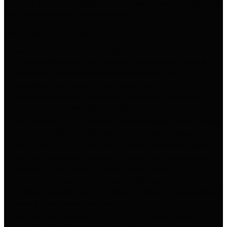
vastavalt oma harjumustele ja ruumile sammhaaval suurendada
ning paigutust ja stiili isikupärastada.
Peamised omadused
Modulaarne ehitus
sobitub Big Green Egg
moodulsüsteemiga ning võimaldab tööpinda järk-järgult
laiendada ilma kogu lahendust välja vahetamata.
Lisatööpind ja hoiuruum
loob ruumi toidu
ettevalmistamiseks, tööriistade hoidmiseks ja tarvikute
paigutamiseks otse grilli lähedusse.
Reguleeritavad jalad
aitavad raami ebatasasel pinnal täpselt
loodida, et väliköök oleks stabiilne ja mugav kasutada.
Riiuliplaatide valik vastavalt vajadusele
võimaldab lisada
sobivad riiuliplaadid eraldi tarvikutena ning kujundada just
sulle sobiva tööpinna ja hoiustamisvõimalused.
Valmidus rataste paigaldamiseks
lubab soovi korral
kinnitada jalgade alla 10 cm rattad, et tervet moodulsüsteemi
oleks lihtsam ümber paigutada.
Kompaktsed mõõdud 76 × 76 × 77 cm
teevad raami