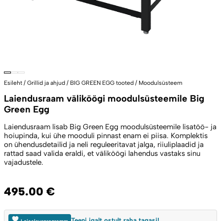
Esileht
/
Grillid ja ahjud
/
BIG GREEN EGG tooted
/
Moodulsüsteem
Laiendusraam väliköögi moodulsüsteemile Big
Green Egg
Laiendusraam lisab Big Green Egg moodulsüsteemile lisatöö- ja
hoiupinda, kui ühe mooduli pinnast enam ei piisa. Komplektis
on ühendusdetailid ja neli reguleeritavat jalga, riiuliplaadid ja
rattad saad valida eraldi, et väliköögi lahendus vastaks sinu
vajadustele.
495.00
€
Teeni igalt ostult raha tagasi!