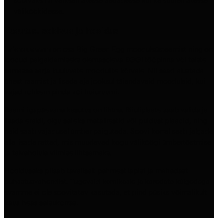
sobivaks nii väiksematesse aedadesse kui ka suurematesse
väliköökidesse.
Kasutus, sobivus ja hooldus
Laiendusraam
on osa Big Green Egg moodulsüsteemist ning on
loodud paigaldamiseks olemasoleva EGGi tööpinna või teiste
samasse sarja kuuluvate moodulite kõrvale. Nii saad alustada
ühest raamist ja lisada aja jooksul täiendavaid mooduleid, kui
vajad rohkem pinda või hoiuruumi.
Raami igapäevane kasutus on lihtne. Riiuliplaate saab valida ja
lisada eraldi, olgu selleks metallrestid või puidust plaadid, ning
neid saab vajadusel ümber paigutada. Soovi korral saab jalgade
alla lisada rattad, mis muudavad kogu väliköögi ümbertõstmise
ja talvehoiule viimise lihtsamaks.
Hoolduseks piisab tavaliselt pehmest lapist ja mahedast
puhastusvahendist. Tugevaid kemikaale ja karedate külgedega
svamme ei ole soovitatav kasutada, et pind püsiks võimalikult
kaua heas seisukorras.