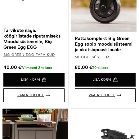
Tarvikute nagid
köögiriistade riputamiseks
Rattakomplekt Big Green
Moodulsüsteemile, Big
Egg sobib moodulsüsteemi
Green Egg EGG
ja akatsiapuust lauale
BIG GREEN EGG TARVIKUD
MOODULSÜSTEEM
40.00
€
80.00
€
Viimased 2 tk laos
10 tk laos
LISA KORVI
LISA KORVI
VAATA TOODET
VAATA TOODET