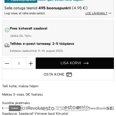
Lojaalsusprogramm
Selle ostuga teenid
495
boonuspunkti
(4.95 €)
Logi sisse, et näha enda saldot.
LOE LÄHEMALT
Poes koheselt saadaval
Jalaka 2b, Tartu
Tellides e-poest tarneaeg: 2-5 tööpäeva
Eeldatav saabumine: 11.-14. august 2026
Laiendusraam
LISA KORVI
väliköögi
moodulsüsteemile
OSTA KOHE
Big
Green
Telli kohe,
maksa hiljem
Egg
Maksa 3-osas,
0€ lisatasu
kogus
Soodne
järelmaks
Saadavus:
Saadaval!
Viimane laos! Kiirusta!