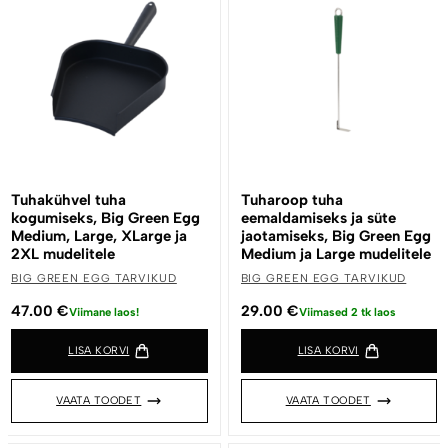
Tuhakühvel tuha
Tuharoop tuha
kogumiseks, Big Green Egg
eemaldamiseks ja süte
Medium, Large, XLarge ja
jaotamiseks, Big Green Egg
2XL mudelitele
Medium ja Large mudelitele
BIG GREEN EGG TARVIKUD
BIG GREEN EGG TARVIKUD
47.00
€
29.00
€
Viimane laos!
Viimased 2 tk laos
LISA KORVI
LISA KORVI
VAATA TOODET
VAATA TOODET