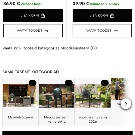
36.90
€
39.90
€
Viimane laos!
Viimased 2 tk laos
LISA KORVI
LISA KORVI
VAATA TOODET
VAATA TOODET
Vaata kõiki tooteid kategoorias
Moodulsüsteem
(17)
SAMA TASEME KATEGOORIAD
17
5
5
Puidust töö
Moodulsüsteem
Moodulsüsteemi
Sooduskampaania
komplektid
2026