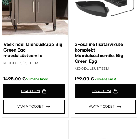
Veekindel laienduskapp Big
3-osaline lisatarvikute
Green Egg
komplekt
moodulsüsteemile
Moodulsüsteemile, Big
Green Egg
MOODULSÜSTEEM
MOODULSÜSTEEM
1495.00
€
199.00
€
Viimane laos!
Viimane laos!
LISA KORVI
LISA KORVI
VAATA TOODET
VAATA TOODET