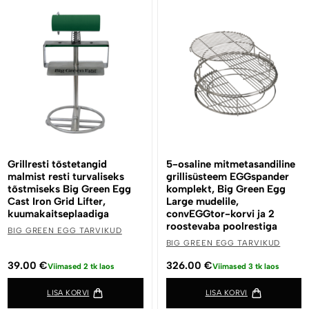
Grillresti tõstetangid
5-osaline mitmetasandiline
malmist resti turvaliseks
grillisüsteem EGGspander
tõstmiseks Big Green Egg
komplekt, Big Green Egg
Cast Iron Grid Lifter,
Large mudelile,
kuumakaitseplaadiga
convEGGtor-korvi ja 2
roostevaba poolrestiga
BIG GREEN EGG TARVIKUD
BIG GREEN EGG TARVIKUD
39.00
€
326.00
€
Viimased 2 tk laos
Viimased 3 tk laos
LISA KORVI
LISA KORVI