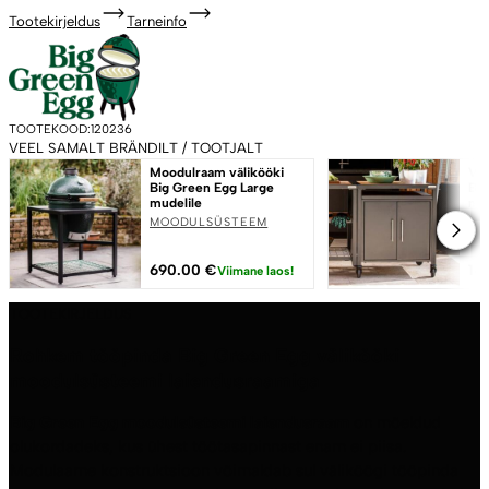
Tootekirjeldus
Tarneinfo
TOOTEKOOD:
120236
VEEL SAMALT BRÄNDILT / TOOTJALT
Moodulraam välikööki
Vee
Big Green Egg Large
Big
mudelile
mo
MOODULSÜSTEEM
MO
690.00
€
14
Viimane laos!
TOOTEKIRJELDUS
Rohkem tööpinda Big Green Egg välikööki
moodulsüsteemi laiendusraamiga
Big Green Egg moodulsüsteemi laiendusraam
on mõeldud
olukordadeks, kus ühest töötasapinnast enam ei piisa.
Modulaarne konstruktsioon võimaldab sul väliköögi tööpinda