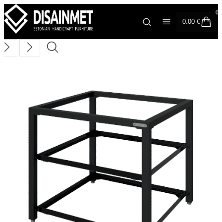
0
0.00
€