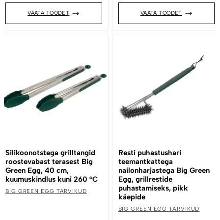
VAATA TOODET
VAATA TOODET
Silikoonotstega grilltangid
Resti puhastushari
roostevabast terasest Big
teemantkattega
Green Egg, 40 cm,
nailonharjastega Big Green
kuumuskindlus kuni 260 °C
Egg, grillrestide
puhastamiseks, pikk
BIG GREEN EGG TARVIKUD
käepide
BIG GREEN EGG TARVIKUD