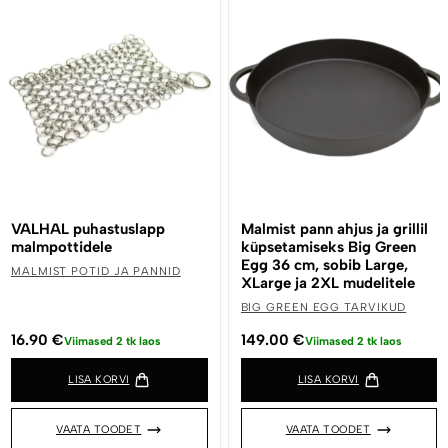
VALHAL puhastuslapp
Malmist pann ahjus ja grillil
malmpottidele
küpsetamiseks Big Green
Egg 36 cm, sobib Large,
MALMIST POTID JA PANNID
XLarge ja 2XL mudelitele
BIG GREEN EGG TARVIKUD
16.90
€
149.00
€
Viimased 2 tk laos
Viimased 2 tk laos
LISA KORVI
LISA KORVI
VAATA TOODET
VAATA TOODET