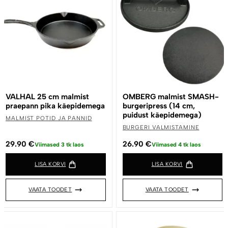
VALHAL 25 cm malmist
OMBERG malmist SMASH-
praepann pika käepidemega
burgeripress (14 cm,
puidust käepidemega)
MALMIST POTID JA PANNID
BURGERI VALMISTAMINE
29.90
€
26.90
€
Viimased 3 tk laos
Viimased 4 tk laos
LISA KORVI
LISA KORVI
VAATA TOODET
VAATA TOODET