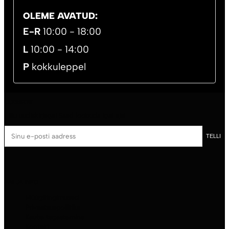
OLEME AVATUD:
E-R
10:00 - 18:00
L
10:00 - 14:00
P
kokkuleppel
UUDISKIRI
Liitu uudiskirjaga! Saad loobuda igal ajal.
Sinu
TELLI
e-
posti
aadress
ABI JA INFO
Müügitingimused
Privaatsuspoliitika
Kauba tagastamine
Kontakt