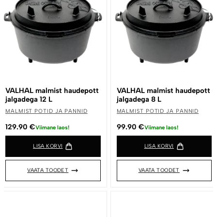
VALHAL malmist haudepott
VALHAL malmist haudepott
jalgadega 12 L
jalgadega 8 L
MALMIST POTID JA PANNID
MALMIST POTID JA PANNID
129.90
€
99.90
€
Viimane laos!
Viimane laos!
LISA KORVI
LISA KORVI
VAATA TOODET
VAATA TOODET