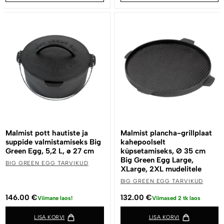
Malmist pott hautiste ja
Malmist plancha-grillplaat
suppide valmistamiseks Big
kahepoolselt
Green Egg, 5,2 L, ø 27 cm
küpsetamiseks, Ø 35 cm
Big Green Egg Large,
BIG GREEN EGG TARVIKUD
XLarge, 2XL mudelitele
BIG GREEN EGG TARVIKUD
146.00
€
132.00
€
Viimane laos!
Viimased 2 tk laos
LISA KORVI
LISA KORVI