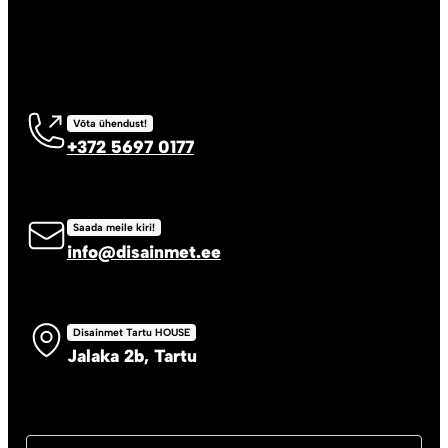
Võta ühendust!
+372 5697 0177
Saada meile kiri!
info@disainmet.ee
Disainmet Tartu HOUSE
Jalaka 2b, Tartu