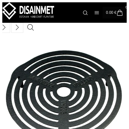
0
0.00
€