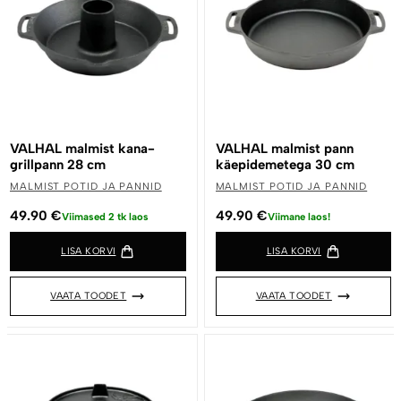
VALHAL malmist kana-
VALHAL malmist pann
grillpann 28 cm
käepidemetega 30 cm
MALMIST POTID JA PANNID
MALMIST POTID JA PANNID
49.90
€
49.90
€
Viimased 2 tk laos
Viimane laos!
LISA KORVI
LISA KORVI
VAATA TOODET
VAATA TOODET