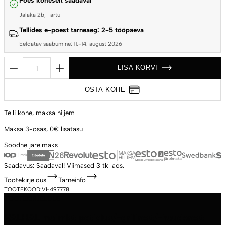
Poes koheselt saadaval
Jalaka 2b, Tartu
Tellides e-poest tarneaeg: 2-5 tööpäeva
Eeldatav saabumine: 11.-14. august 2026
VALHAL
LISA KORVI
malmist
potialus/-
OSTA KOHE
grillrest/-
hauderest
Telli kohe,
maksa hiljem
jalgadel
Maksa 3-osas,
0€ lisatasu
23
Soodne
järelmaks
cm
kogus
Saadavus:
Saadaval!
Viimased 3 tk laos.
Tootekirjeldus
Tarneinfo
TOOTEKOOD:
VH497778
TOOTEKIRJELDUS
VALHAL malmist potialus/-grillrest/-hauderest