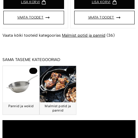
LISA KORVI
LISA KORVI
VAATA TOODET
VAATA TOODET
Vaata kõiki tooteid kategoorias
Malmist potid ja pannid
(36)
SAMA TASEME KATEGOORIAD
10
36
Pannid ja wokid
Malmist potid ja
pannid