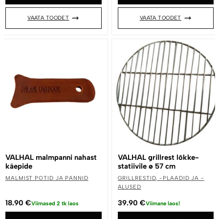
VAATA TOODET
VAATA TOODET
VALHAL malmpanni nahast
VALHAL grillrest lõkke-
käepide
statiivile ø 57 cm
MALMIST POTID JA PANNID
GRILLRESTID, -PLAADID JA -
ALUSED
18.90
€
39.90
€
Viimased 2 tk laos
Viimane laos!