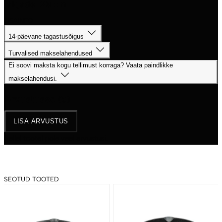
jalgadel 23 cm
LISAINFO
14-päevane tagastusõigus
Turvalised makselahendused
Ei soovi maksta kogu tellimust korraga? Vaata paindlikke
makselahendusi.
Arvustused
(0)
LISA ARVUSTUS
Sellel tootel pole veel arvustusi.
SEOTUD TOOTED