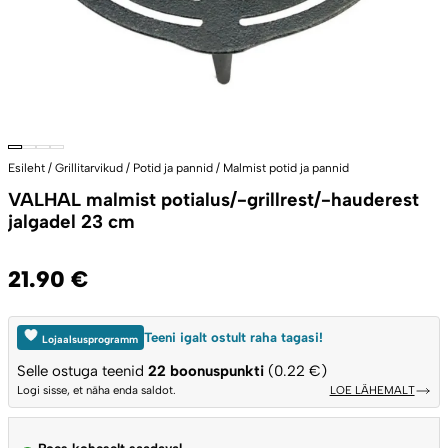
Esileht
/
Grillitarvikud
/
Potid ja pannid
/
Malmist potid ja pannid
VALHAL malmist potialus/-grillrest/-hauderest
jalgadel 23 cm
21.90
€
Teeni igalt ostult raha tagasi!
Lojaalsusprogramm
Selle ostuga teenid
22
boonuspunkti
(0.22 €)
Logi sisse, et näha enda saldot.
LOE LÄHEMALT