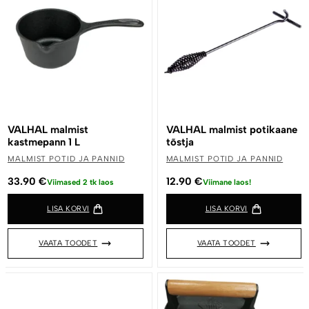
VALHAL malmist
VALHAL malmist potikaane
kastmepann 1 L
tõstja
MALMIST POTID JA PANNID
MALMIST POTID JA PANNID
33.90
€
12.90
€
Viimased 2 tk laos
Viimane laos!
LISA KORVI
LISA KORVI
VAATA TOODET
VAATA TOODET