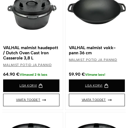
VALHAL malmist haudepott
VALHAL malmist vokk-
/ Dutch Oven Cast Iron
pann 36 cm
Casserole 3,8 L
MALMIST POTID JA PANNID
MALMIST POTID JA PANNID
64.90
€
59.90
€
Viimased 2 tk laos
Viimane laos!
LISA KORVI
LISA KORVI
VAATA TOODET
VAATA TOODET