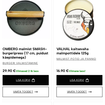
OMBERG malmist SMASH-
VALHAL kaitsevaha
burgeripress (17 cm, puidust
malmpottidele 125g
käepidemega)
MALMIST POTID JA PANNID
BURGERI VALMISTAMINE
29.90
€
16.90
€
Viimased 2 tk laos
Viimane laos!
LISA KORVI
LISA KORVI
VAATA TOODET
VAATA TOODET