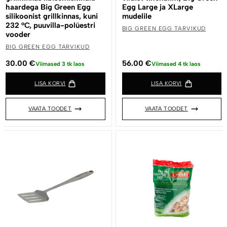
haardega Big Green Egg
Egg Large ja XLarge
silikoonist grillkinnas, kuni
mudelile
232 °C, puuvilla-polüestri
BIG GREEN EGG TARVIKUD
vooder
BIG GREEN EGG TARVIKUD
30.00
€
56.00
€
Viimased 3 tk laos
Viimased 4 tk laos
LISA KORVI
LISA KORVI
VAATA TOODET
VAATA TOODET