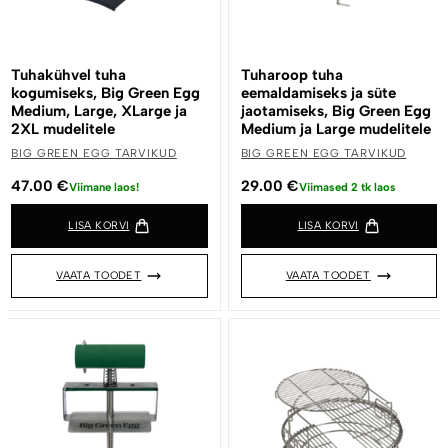
Tuhakühvel tuha
Tuharoop tuha
kogumiseks, Big Green Egg
eemaldamiseks ja süte
Medium, Large, XLarge ja
jaotamiseks, Big Green Egg
2XL mudelitele
Medium ja Large mudelitele
BIG GREEN EGG TARVIKUD
BIG GREEN EGG TARVIKUD
47.00
€
29.00
€
Viimane laos!
Viimased 2 tk laos
LISA KORVI
LISA KORVI
VAATA TOODET
VAATA TOODET