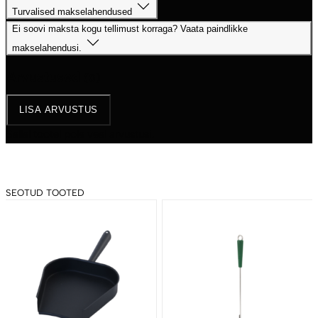
Turvalised makselahendused
Ei soovi maksta kogu tellimust korraga? Vaata paindlikke
makselahendusi.
Arvustused
(0)
LISA ARVUSTUS
Sellel tootel pole veel arvustusi.
SEOTUD TOOTED