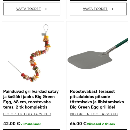
VAATA TOODET
VAATA TOODET
Painduvad grillvardad satay
Roostevabast terasest
ja šašlõki jaoks Big Green
pitsalabidas pitsade
Egg, 68 cm, roostevaba
tõstmiseks ja libistamiseks
teras, 2 tk komplektis
Big Green Egg grillidel
BIG GREEN EGG TARVIKUD
BIG GREEN EGG TARVIKUD
42.00
€
66.00
€
Viimane laos!
Viimased 2 tk laos