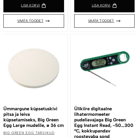
LISA KORVI
LISA KORVI
VAATA TOODET
VAATA TOODET
Ümmargune küpsetuskivi
Ülikiire digitaalne
pitsa ja leiva
lihatermomeeter
küpsetamiseks, Big Green
pudeliavajaga Big Green
Egg Large mudelile, ø 36 cm
Egg Instant Read, -50…300
°C, kokkupandav
BIG GREEN EGG TARVIKUD
roostevaba sond