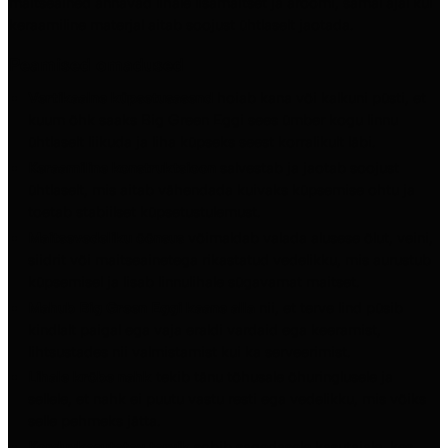
maitseained annavad lihale lisamaitset ja aroomi, samal ajal kui
keraamiline materjal aitab soojust ühtlaselt jaotada.
Peamised omadused
Vertikaalne küpsetusasend
hoiab kana või kalkuni püsti, et
kuum õhk saaks Big Green Eggi sees ümber kogu linnu
ühtlaselt liikuda ja liha küpseks seest korralikult läbi.
Keraamiline konstruktsioon
salvestab ja jaotab soojust
ühtlaselt, mis aitab vähendada kuivaks küpsemise ohtu ja
toetab stabiilset küpsetustulemust.
Maitsevedeliku õõnsus
võimaldab valada alusese õlut, veini,
siidrit või maitseainetega rikastatud vedelikku, mis aurustub
küpsemisel ja lisab linnulihale sügavamat maitset.
Mahub Big Green Eggi kaane alla
nii, et terve lind püsib
kindlalt paigal ega vaja eraldi vardaid ega keeramist,
lihtsustades nii valmistamist kui ka serveerimist.
Lihale krõbe nahk
tekib tänu tõhusale õhuringlusele ja
sellele, et nahk ei puutu vastu resti ega vedelikku, mis võiks
selle pehmeks jätta.
Korduvkasutatav tarvik
sobib sagedasele kasutajale, kes