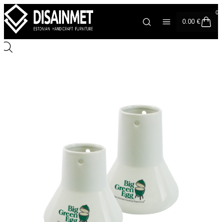
0
0.00
€