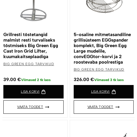
Grillresti tõstetangid
5-osaline mitmetasandiline
malmist resti turvaliseks
grillisüsteem EGGspander
tõstmiseks Big Green Egg
komplekt, Big Green Egg
Cast Iron Grid Lifter,
Large mudelile,
kuumakaitseplaadiga
convEGGtor-korvi ja 2
roostevaba poolrestiga
BIG GREEN EGG TARVIKUD
BIG GREEN EGG TARVIKUD
39.00
€
326.00
€
Viimased 2 tk laos
Viimased 3 tk laos
LISA KORVI
LISA KORVI
VAATA TOODET
VAATA TOODET