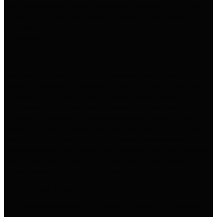
tulemuse saavutamiseks on soovitatav küpsetada Big Green
Eggis kaudsel kuumusel kasutades vastavat soojusdeflektorit.
Nii küpseb liha läbi ilma lahtise leegita ning nahk saab rahulikult
krõbedaks minna.
Paigaldus ja kasutus
Aseta keraamiline linnuliha grillalus enne küpsetamise algust
restile või teisele kuumakindlale pinnale Big Green Eggi sees.
Vajadusel täida aluse õõnsus mõõduka koguse vedeliku ja
maitseainetega, seejärel pista puhastatud ja maitsestatud kana
või muu lind alusele nii, et see jääks püstiselt seisma. Sule Big
Green Eggi kaas ja küpseta soovitud temperatuuril, kuni liha on
valmis ja nahk kuldpruun. Pärast küpsetamist lase alusel
jahtuda, eemalda toidujäägid ning puhasta sooja vee ja sobiva
pesuvahendiga, vältides abrasiivseid puhastusvahendeid, mis
võiksid keraamilist pinda kriimustada.
Komplektis sisalduv
1 × keraamiline linnuliha grillalus
terve kana või väiksema