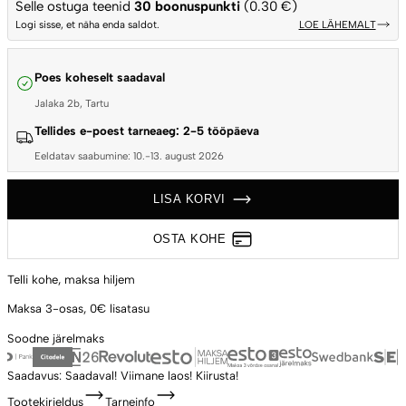
Selle ostuga teenid
30
boonuspunkti
(0.30 €)
Logi sisse, et näha enda saldot.
LOE LÄHEMALT
Poes koheselt saadaval
Jalaka 2b, Tartu
Tellides e-poest tarneaeg: 2-5 tööpäeva
Eeldatav saabumine: 10.-13. august 2026
LISA KORVI
OSTA KOHE
Telli kohe,
maksa hiljem
Maksa 3-osas,
0€ lisatasu
Soodne
järelmaks
Saadavus:
Saadaval!
Viimane laos! Kiirusta!
Tootekirjeldus
Tarneinfo