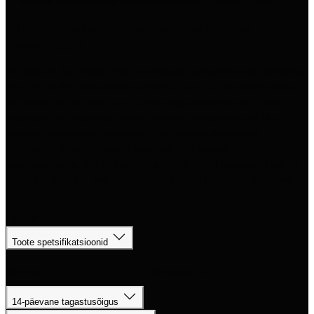
kalkuni vertikaalseks küpsetamiseks Big Green Eggis
Millal valida keraamiline linnuliha grillalus Big
Green Eggile
Kui soovid Big Green Eggil valmistada terve kana või väiksema
linnu nii, et liha jääb seest mahlane ja nahk on ühtlaselt krõbe,
on
keraamiline linnuliha grillalus
väga praktiline valik. See
lihtsustab valmistamist, annab rohkem maitsevalikuid tänu
vedeliku lisamise võimalusele ja võimaldab saavutada
korduvaid, etteaimatavaid tulemusi ilma keeruka
seadistamiseta. Sobib hästi nii algajale EGGi kasutajale kui ka
kogenud grillijale, kes soovib oma linnuliharoogade kvaliteeti
tõsta.
LISAINFO
Toote spetsifikatsioonid
Sobivus
Universaalne
14-päevane tagastusõigus