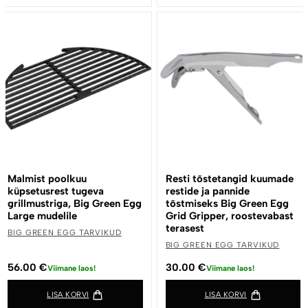
Malmist poolkuu
Resti tõstetangid kuumade
küpsetusrest tugeva
restide ja pannide
grillmustriga, Big Green Egg
tõstmiseks Big Green Egg
Large mudelile
Grid Gripper, roostevabast
terasest
BIG GREEN EGG TARVIKUD
BIG GREEN EGG TARVIKUD
56.00
€
30.00
€
Viimane laos!
Viimane laos!
LISA KORVI
LISA KORVI