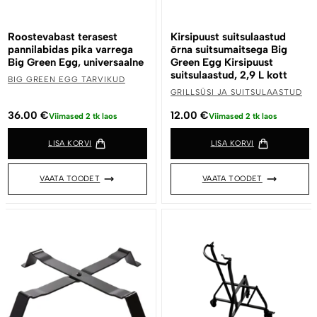
Roostevabast terasest
Kirsipuust suitsulaastud
pannilabidas pika varrega
õrna suitsumaitsega Big
Big Green Egg, universaalne
Green Egg Kirsipuust
suitsulaastud, 2,9 L kott
BIG GREEN EGG TARVIKUD
GRILLSÜSI JA SUITSULAASTUD
36.00
€
12.00
€
Viimased 2 tk laos
Viimased 2 tk laos
LISA KORVI
LISA KORVI
VAATA TOODET
VAATA TOODET