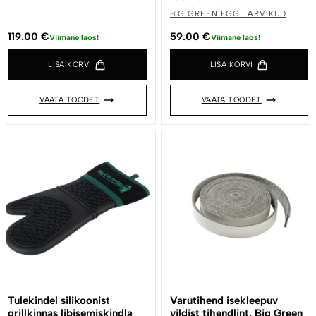
BIG GREEN EGG TARVIKUD
119.00
€
59.00
€
Viimane laos!
Viimane laos!
LISA KORVI
LISA KORVI
VAATA TOODET
VAATA TOODET
Tulekindel silikoonist
Varutihend isekleepuv
grillkinnas libisemiskindla
vildist tihendlint, Big Green