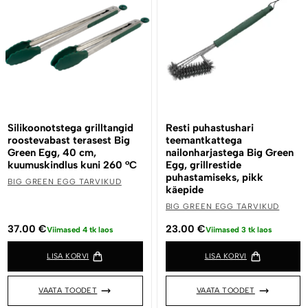
Silikoonotstega grilltangid
Resti puhastushari
roostevabast terasest Big
teemantkattega
Green Egg, 40 cm,
nailonharjastega Big Green
kuumuskindlus kuni 260 °C
Egg, grillrestide
puhastamiseks, pikk
BIG GREEN EGG TARVIKUD
käepide
BIG GREEN EGG TARVIKUD
37.00
€
23.00
€
Viimased 4 tk laos
Viimased 3 tk laos
LISA KORVI
LISA KORVI
VAATA TOODET
VAATA TOODET