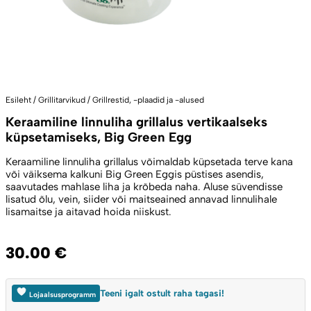
Esileht
/
Grillitarvikud
/
Grillrestid, -plaadid ja -alused
Keraamiline linnuliha grillalus vertikaalseks
küpsetamiseks, Big Green Egg
Keraamiline linnuliha grillalus võimaldab küpsetada terve kana
või väiksema kalkuni Big Green Eggis püstises asendis,
saavutades mahlase liha ja krõbeda naha. Aluse süvendisse
lisatud õlu, vein, siider või maitseained annavad linnulihale
lisamaitse ja aitavad hoida niiskust.
30.00
€
Teeni igalt ostult raha tagasi!
Lojaalsusprogramm