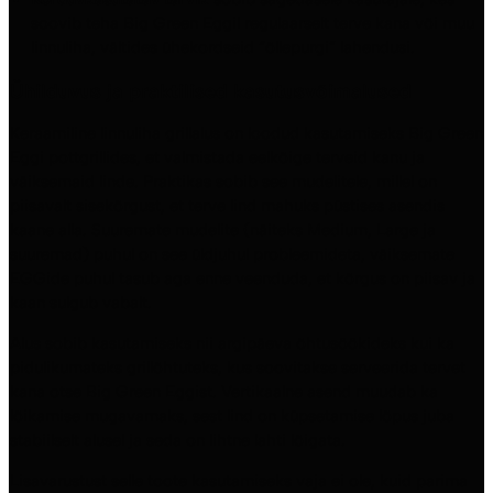
soovib teha Big Green Eggil regulaarselt terve kana või muu
linnuliha, vältides ühekordseid “õllepurgi” lahendusi.
Ühilduvus ja praktilised kasutusvõimalused
Keraamiline linnuliha grillalus on loodud kasutamiseks Big Green
Eggi pottgrillides, et valmistada eelkõige terveid kanu ja
väiksemaid linde. Praktikas sobib see mudelitele, millel on
piisavalt sisekõrgust, et terve lind mahuks püstises asendis
kaane alla. Suuremate mudelite (näiteks Medium, Large ja
suuremad) puhul on see üldjuhul probleemideta, väiksemate
EGGide puhul tasub aga enne veenduda, et kõrgus on piisav ja
kaan sulgub vabalt.
Alus sobib kasutamiseks nii argipäeva õhtusöökideks kui ka
pidulikumateks grillõhtuteks, kus soovitakse serveerida tervet
kana otse Big Green Eggist. Vertikaalne asend muudab ka
lõikamise mugavamaks, sest lind on küpsetamise lõpus juba
stabiilselt alusel ja seda on lihtne lahti lõigata.
Lisavarustust selle toote kasutamiseks vaja ei ole, kuid parima