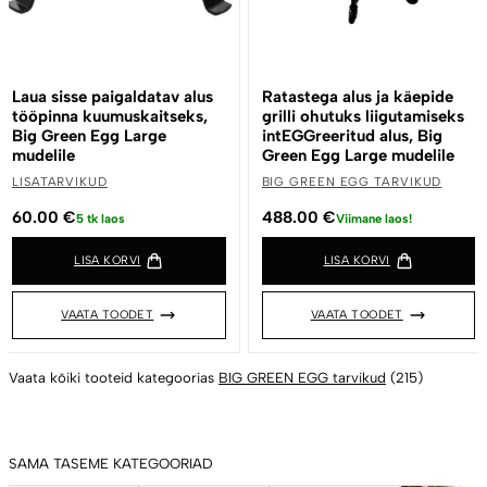
Laua sisse paigaldatav alus
Ratastega alus ja käepide
tööpinna kuumuskaitseks,
grilli ohutuks liigutamiseks
Big Green Egg Large
intEGGreeritud alus, Big
mudelile
Green Egg Large mudelile
LISATARVIKUD
BIG GREEN EGG TARVIKUD
60.00
€
488.00
€
5 tk laos
Viimane laos!
LISA KORVI
LISA KORVI
VAATA TOODET
VAATA TOODET
Vaata kõiki tooteid kategoorias
BIG GREEN EGG tarvikud
(215)
SAMA TASEME KATEGOORIAD