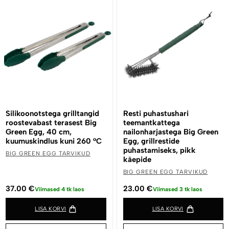
Silikoonotstega grilltangid
Resti puhastushari
roostevabast terasest Big
teemantkattega
Green Egg, 40 cm,
nailonharjastega Big Green
kuumuskindlus kuni 260 °C
Egg, grillrestide
puhastamiseks, pikk
BIG GREEN EGG TARVIKUD
käepide
BIG GREEN EGG TARVIKUD
37.00
€
23.00
€
Viimased 4 tk laos
Viimased 3 tk laos
LISA KORVI
LISA KORVI