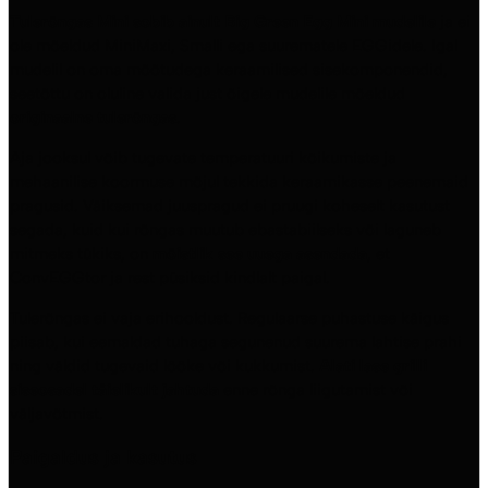
Tulerõngas Mini sobib ainult Big Green Egg Mini mudelile
ja ei
ole mõeldud MiniMaxi, Smalli ega suurematele EGGidele. Igal
mudelil on oma mõõtudega keraamilised sisekomponendid,
seetõttu on oluline valida just õigele mudelile mõeldud
originaalne tulerõngas
.
Aja jooksul võib tugevate temperatuuri kõikumiste ja
mehaanilise koormuse mõjul tekkida keraamikasse peenemaid
pragusid. Väiksemad juuspragud ei pruugi koheselt kasutust
segada, kuid kui rõngas muutub ebastabiilseks või laguneb
mitmeks tükiks, on
mõistlik see uuega asendada
, et
ConvEGGtor ja rest püsiksid kindlalt paigal.
Tulerõngas ei vaja erihooldust. Regulaarse puhastuse käigus
piisab, kui eemaldad tuhaga segunenud suurema lahtise prahi
ning väldid tugevaid lööke või kukkumist.
Alati lase grilli
siseosadel täielikult jahtuda
enne rõnga liigutamist või
väljavõtmist.
Paigaldus ja kasutus