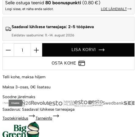
Selle ostuga teenid
80
boonuspunkti
(0.80 €)
Logi sisse, et näha enda saldot.
LOE LÄHEMALT
Saadaval lühikese tarneajaga: 2-5 tööpäeva
Eeldatav saabumine: 11.-14. august 2026
Keraamiline
LISA KORVI
tulerõngas
söekambrile
OSTA KOHE
Big
Green
Telli kohe,
maksa hiljem
Egg
Maksa 3-osas,
0€ lisatasu
Mini,
Soodne
järelmaks
varuosa,
sobib
Saadavus:
Saadaval lühikese tarneajaga
resti
Tootekirjeldus
Tarneinfo
ja
convEGGtori
toetamiseks