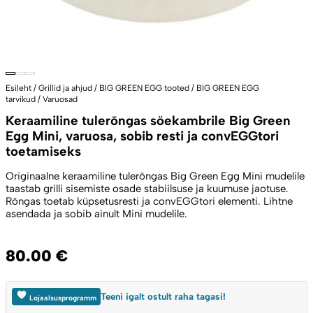
Esileht
/
Grillid ja ahjud
/
BIG GREEN EGG tooted
/
BIG GREEN EGG
tarvikud
/
Varuosad
Keraamiline tulerõngas söekambrile Big Green
Egg Mini, varuosa, sobib resti ja convEGGtori
toetamiseks
Originaalne keraamiline tulerõngas Big Green Egg Mini mudelile
taastab grilli sisemiste osade stabiilsuse ja kuumuse jaotuse.
Rõngas toetab küpsetusresti ja convEGGtori elementi. Lihtne
asendada ja sobib ainult Mini mudelile.
80.00
€
Teeni igalt ostult raha tagasi!
Lojaalsusprogramm