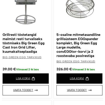
Grillresti tõstetangid
5-osaline mitmetasandiline
malmist resti turvaliseks
grillisüsteem EGGspander
tõstmiseks Big Green Egg
komplekt, Big Green Egg
Cast Iron Grid Lifter,
Large mudelile,
kuumakaitseplaadiga
convEGGtor-korvi ja 2
roostevaba poolrestiga
BIG GREEN EGG TARVIKUD
BIG GREEN EGG TARVIKUD
39.00
€
326.00
€
Viimased 2 tk laos
Viimased 3 tk laos
LISA KORVI
LISA KORVI
VAATA TOODET
VAATA TOODET