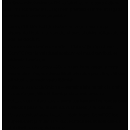
Tulerõnga vahetamine on lihtne toiming
, mille saab üldjuhul
teha ilma tööriistadeta. Järgi neid praktilisi samme, et tagada
turvaline ja korrektne paigaldus
.
Lase grillil täielikult jahtuda
– enne grilli avamist ja
siseosade liigutamist veendu, et sees ei oleks hõõguvaid süsi
ega jääksoojust.
Eemalda ülemised elemendid
– tõsta välja küpsetusrest,
ConvEGGtor ja vajadusel söekorv või muud tarvikud, et
pääseda tulerõngani.
Tõsta vana tulerõngas välja
– haara kahe käega ja tõsta
keraamiline rõngas ettevaatlikult tulekolde pealt ära, vältides
põrutusi ja servade vastu löömist.
Puhasta tulekolde ümbrus
– eemalda lahtine tuhk ja praht,
et uus rõngas jääks ühtlaselt ja stabiilselt toetuma.
Paigalda uus tulerõngas
– aseta uus keraamiline rõngas otse
tulekolde peale nii, et see istuks ühtlaselt ja ei loksuks.
Pane sisemised osad tagasi
– tõsta tagasi ConvEGGtor,
küpsetusrest ja muud tarvikud, kontrollides et kõik oleksid
stabiilselt tulerõngale toetatud.