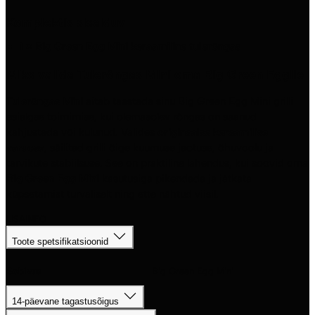
Komplektis sisalduv
1 × Big Green Egg Mini keraamiline tulerõngas
Miks valida Tulerõngas Mini oma Big Green Eggile
Tulerõngas Mini
aitab taastada sinu Big Green Egg Mini grilli
esialgse toimimise, kui olemasolev rõngas on saanud
kahjustada või kulunud. Valides
originaalse keraamilise
varuosa
, säilitad grilli õige kuumuse jaotuse, õhuvoolu ja
tarvikute stabiilsuse. See on praktiline lahendus, kui soovid oma
Big Green Egg Mini
kasutusiga pikendada ja jätkata
küpsetamist turvaliselt ning ette nähtud viisil.
LISAINFO
Toote spetsifikatsioonid
Sobivus
Big Green Egg Mini
14-päevane tagastusõigus