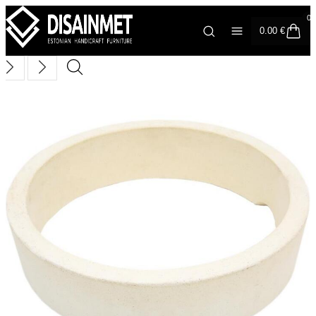
0
0.00
€