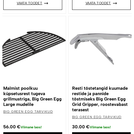
VAATA TOODET
VAATA TOODET
Malmist poolkuu
Resti tõstetangid kuumade
küpsetusrest tugeva
restide ja pannide
grillmustriga, Big Green Egg
tõstmiseks Big Green Egg
Large mudelile
Grid Gripper, roostevabast
terasest
BIG GREEN EGG TARVIKUD
BIG GREEN EGG TARVIKUD
56.00
€
30.00
€
Viimane laos!
Viimane laos!