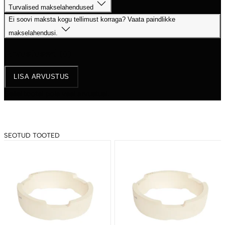
Turvalised makselahendused
Ei soovi maksta kogu tellimust korraga? Vaata paindlikke
makselahendusi.
Arvustused
(0)
LISA ARVUSTUS
Sellel tootel pole veel arvustusi.
SEOTUD TOOTED