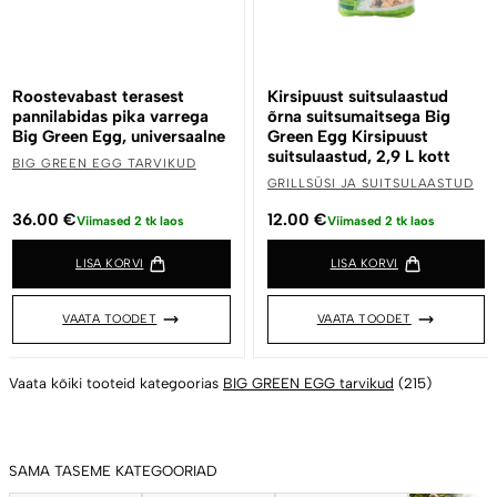
Roostevabast terasest
Kirsipuust suitsulaastud
pannilabidas pika varrega
õrna suitsumaitsega Big
Big Green Egg, universaalne
Green Egg Kirsipuust
suitsulaastud, 2,9 L kott
BIG GREEN EGG TARVIKUD
GRILLSÜSI JA SUITSULAASTUD
36.00
€
12.00
€
Viimased 2 tk laos
Viimased 2 tk laos
LISA KORVI
LISA KORVI
VAATA TOODET
VAATA TOODET
Vaata kõiki tooteid kategoorias
BIG GREEN EGG tarvikud
(215)
SAMA TASEME KATEGOORIAD