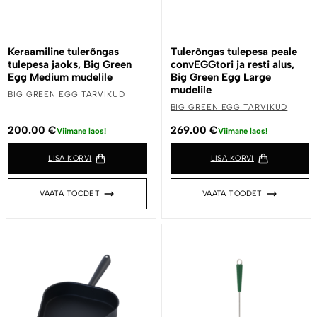
Keraamiline tulerõngas
Tulerõngas tulepesa peale
tulepesa jaoks, Big Green
convEGGtori ja resti alus,
Egg Medium mudelile
Big Green Egg Large
mudelile
BIG GREEN EGG TARVIKUD
BIG GREEN EGG TARVIKUD
200.00
€
269.00
€
Viimane laos!
Viimane laos!
LISA KORVI
LISA KORVI
VAATA TOODET
VAATA TOODET