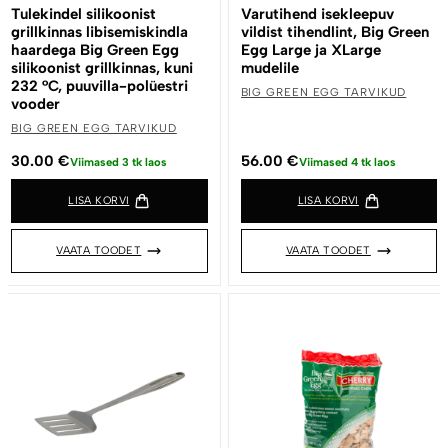
Tulekindel silikoonist
Varutihend isekleepuv
grillkinnas libisemiskindla
vildist tihendlint, Big Green
haardega Big Green Egg
Egg Large ja XLarge
silikoonist grillkinnas, kuni
mudelile
232 °C, puuvilla-polüestri
BIG GREEN EGG TARVIKUD
vooder
BIG GREEN EGG TARVIKUD
30.00
€
56.00
€
Viimased 3 tk laos
Viimased 4 tk laos
LISA KORVI
LISA KORVI
VAATA TOODET
VAATA TOODET