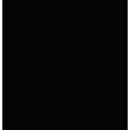
Peamised omadused
Spetsiaalselt Big Green Egg Mini jaoks
– mõõdud ja kuju on
loodud ainult Mini mudelile, mis tagab õige sobivuse
tulekolde ja korpusega.
Paks kuumakindel keraamika
– valmistatud samast
kvaliteetsest kuumuskindlast materjalist nagu grilli korpus,
talub pikki küpsetussessioone ja kõrgeid temperatuure.
Toetab resti ja soojusdeflektoreid
– hoiab küpsetusresti,
ConvEGGtori ja muid lisatarvikuid kindlal kõrgusel, et
kuumus liiguks ühtlaselt ümber toidu.
Taastab õige õhuvoolu
– aitab säilitada kamado tüüpi grilli
loomulikku tõmmet ja temperatuuri kontrolli.
Lihtne asendada
– ei vaja eraldi tööriistu, rõngas asetatakse
otse tulekolde peale ja on kohe kasutusvalmis.
Originaalne varuosa
– tagab, et grilli sisemised
komponendid sobivad omavahel ja töötavad ette nähtud
viisil.
Kasutamine, vastupidavus ja hooldus