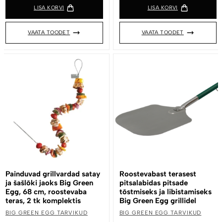
LISA KORVI
LISA KORVI
VAATA TOODET
VAATA TOODET
Painduvad grillvardad satay
Roostevabast terasest
ja šašlõki jaoks Big Green
pitsalabidas pitsade
Egg, 68 cm, roostevaba
tõstmiseks ja libistamiseks
teras, 2 tk komplektis
Big Green Egg grillidel
BIG GREEN EGG TARVIKUD
BIG GREEN EGG TARVIKUD