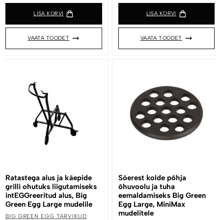
LISA KORVI
LISA KORVI
VAATA TOODET
VAATA TOODET
Ratastega alus ja käepide
Söerest kolde põhja
grilli ohutuks liigutamiseks
õhuvoolu ja tuha
intEGGreeritud alus, Big
eemaldamiseks Big Green
Green Egg Large mudelile
Egg Large, MiniMax
mudelitele
BIG GREEN EGG TARVIKUD