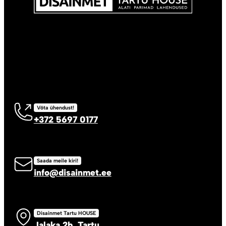
Võta ühendust!
+372 5697 0177
Saada meile kiri!
info@disainmet.ee
Disainmet Tartu HOUSE
Jalaka 2b, Tartu