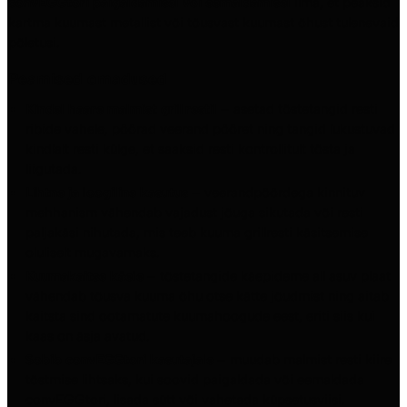
convEGGtori paigaldamisel või eemaldamisel
ilma, et peaksid
kartma kuumast metallist või tõusvast kuumast õhust tulenevaid
põletusi.
Peamised omadused
Kindel haare malmist grillrestil
– asetad tõstetangid resti
ribide vahele, pöörad veerand pööret ning tangid lukustuvad
kindlalt resti külge, et saaksid resti kontrollitult tõsta ja
liigutada.
Lihtne ja loogiline kasutus
– veerandpöördega kinnituv
mehhanism vähendab vajadust jõuga sikutada või resti
paljakäsi nihutada, mis teeb kuuma grillresti käsitsemise
oluliselt mugavamaks.
Kuumakaitse käele
– tõstetangide käepideme all asuv plaat
vähendab tõusva kuuma õhu otse kätte jõudmist ning aitab
kaitsta sind ootamatute kuumahoogude eest, eriti siis kui
kaas on äsja avatud.
Sobib convEGGtori kasutajale
– muudab malmist resti kiire
tõstmise lihtsaks, kui soovid paigaldada või eemaldada
convEGGtori, lisada sütt või vahetada küpsetusviisi.