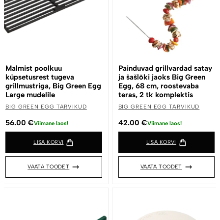
Malmist poolkuu
Painduvad grillvardad satay
küpsetusrest tugeva
ja šašlõki jaoks Big Green
grillmustriga, Big Green Egg
Egg, 68 cm, roostevaba
Large mudelile
teras, 2 tk komplektis
BIG GREEN EGG TARVIKUD
BIG GREEN EGG TARVIKUD
56.00
€
42.00
€
Viimane laos!
Viimane laos!
LISA KORVI
LISA KORVI
VAATA TOODET
VAATA TOODET