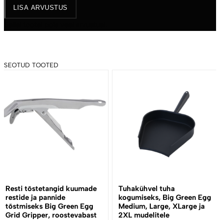
LISA ARVUSTUS
Sellel tootel pole veel arvustusi.
SEOTUD TOOTED
Resti tõstetangid kuumade
Tuhakühvel tuha
restide ja pannide
kogumiseks, Big Green Egg
tõstmiseks Big Green Egg
Medium, Large, XLarge ja
Grid Gripper, roostevabast
2XL mudelitele