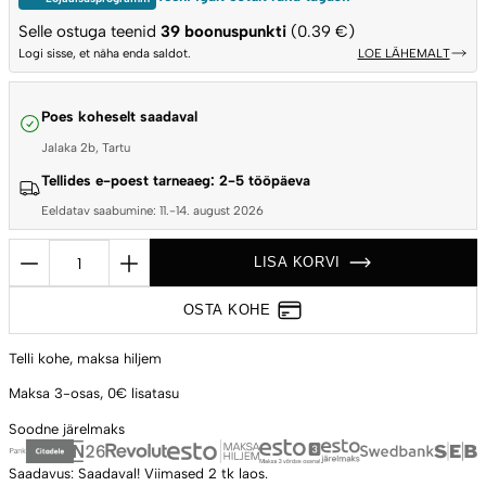
Selle ostuga teenid
39
boonuspunkti
(0.39 €)
Logi sisse, et näha enda saldot.
LOE LÄHEMALT
Poes koheselt saadaval
Jalaka 2b, Tartu
Tellides e-poest tarneaeg: 2-5 tööpäeva
Eeldatav saabumine: 11.-14. august 2026
Grillresti
LISA KORVI
tõstetangid
malmist
OSTA KOHE
resti
turvaliseks
Telli kohe,
maksa hiljem
tõstmiseks
Maksa 3-osas,
0€ lisatasu
Big
Soodne
järelmaks
Green
Egg
Saadavus:
Saadaval!
Viimased 2 tk laos.