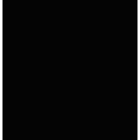
ei ole vaja eriliselt hooldada, kuid vältida tasub nende jätmist
sulguva kaanega kuuma grilli sisse pikemaks ajaks.
Tänu oma
lihtsale ehitusele
ja vähest hooldust nõudvale
disainile sobivad need tõstetangid nii igapäevaseks kasutuseks
kui ka hooajaliseks grillimiseks, pakkudes stabiilset tulemust
aastast aastasse.
Paigaldus ja kasutus
Malmist grillresti tõstetangide kasutamine on kiire ja
enesestmõistetav. Järgi järgmisi samme
Aseta otsad resti ribide vahele
– suuna tõstetangide haarats
malmist grillresti ribide vahele nii, et tangid ulatuvad resti alt
läbi.
Pööra veerand pööret
– keera tõstetange veidi, et need
haakuksid resti ribidega ning lukustuksid oma kohale.
Tõsta kontrollitult
– kui tangid on fikseeritud, tõsta rest otse
üles või liiguta seda rahulikult soovitud suunas, hoides
käepidemest kindlalt kinni.