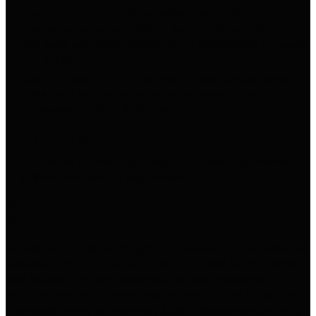
Kasuta convEGGtori paigaldamisel
– eemalda kuum
malmist rest enne convEGGtori lisamist või eemaldamist
ning aseta see pärast toimingu lõppu tõstetangide abil uuesti
oma kohale.
Lase tööriistal jahtuda
– kui rest on tagasi paigas, aseta
tõstetangid kuumakindlale pinnale ja lase neil enne
hoiulepanekut täielikult jahtuda.
Komplektis sisalduv
1 × malmist grillresti tõstetangid
Big Green Eggi malmist
grillresti tõstmiseks ja liigutamiseks
Millal valida malmist grillresti tõstetangid Big
Green Eggile
Kui kasutad grilli sageli
kõrgetel temperatuuridel
, paigaldad või
eemaldad tihti convEGGtori või soovid lihtsalt kuuma malmist
resti liigutada ilma end põletamata, on need tõstetangid
praktiline lisa sinu Big Green Eggile. Need aitavad hoida käed
kuumusest eemal, vähendavad juhusliku libastumise ohtu ning