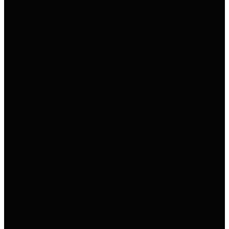
Vastupidav konstruktsioon
– metallist valmistatud tööriist
on mõeldud korduvaks kasutamiseks, taludes kuuma grilli
keskkonda ja raske resti kaalu tavalise kasutuse juures.
Täpselt Big Green Eggile loodud tarvik
– originaalne Big
Green Eggi lisatarvik sobib hästi kokku malmist grillresti
ehitusega ning aitab sinu grilli kasutusmugavust igal
küpsetusel tõsta.
Ühilduvus ja hooldus
Tõstetangid on eelkõige mõeldud
Big Green Eggi malmist
grillresti
turvaliseks tõstmiseks ja liigutamiseks. Neid saab
kasutada ka teiste restitüüpidega, kui resti pulkade vahe ja kuju
võimaldavad tangidel kindlalt haarata. Väga raske või suurte
mõõtmetega resti puhul võib mugavuse huvides kasutada
kahte tõstetangi korraga.
Pärast kasutamist lase tõstetangel jahtuda ning puhasta see
vajadusel
kerge seebivee ja pehme lapiga
. Kuivata pind
hoolikalt, et vähendada korrosiooni tekkeriski, ning hoia
tööriista kuivas kohas koos teiste grillitarvikutega. Tõstetange