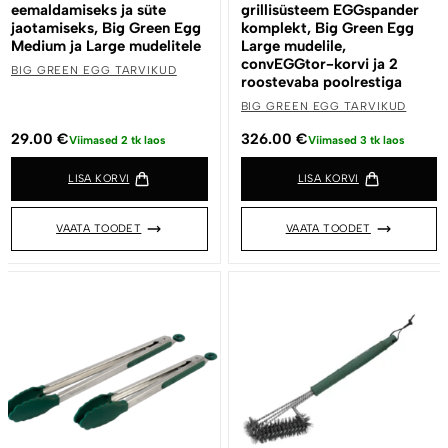
eemaldamiseks ja süte
grillisüsteem EGGspander
jaotamiseks, Big Green Egg
komplekt, Big Green Egg
Medium ja Large mudelitele
Large mudelile,
convEGGtor-korvi ja 2
BIG GREEN EGG TARVIKUD
roostevaba poolrestiga
BIG GREEN EGG TARVIKUD
29.00
€
326.00
€
Viimased 2 tk laos
Viimased 3 tk laos
LISA KORVI
LISA KORVI
VAATA TOODET
VAATA TOODET