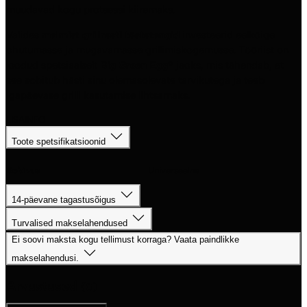
muudavad kogu protsessi kiiremaks.
Valides
malmist grillresti tõstetangid
investeerid eelkõige
ohutumasse ja mugavamasse grillimiskogemusse. Tööriist on
loodud spetsiaalselt
Big Green Egg®
jaoks, mis tähendab, et
see sobitub hästi sinu olemasolevate tarvikutega ja teeb
igapäevase grilli kasutamise lihtsamaks.
LISAINFO
Toote spetsifikatsioonid
Sobivus
Universaalne
14-päevane tagastusõigus
Turvalised makselahendused
Ei soovi maksta kogu tellimust korraga? Vaata paindlikke
makselahendusi.
Arvustused
(0)