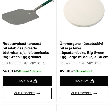
Roostevabast terasest
Ümmargune küpsetuskivi
pitsalabidas pitsade
pitsa ja leiva
tõstmiseks ja libistamiseks
küpsetamiseks, Big Green
Big Green Egg grillidel
Egg Large mudelile, ø 36 cm
BIG GREEN EGG TARVIKUD
BIG GREEN EGG TARVIKUD
66.00
€
119.00
€
Viimased 2 tk laos
Viimane laos!
LISA KORVI
LISA KORVI
VAATA TOODET
VAATA TOODET