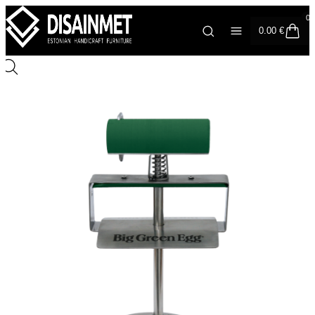
0
0.00
€