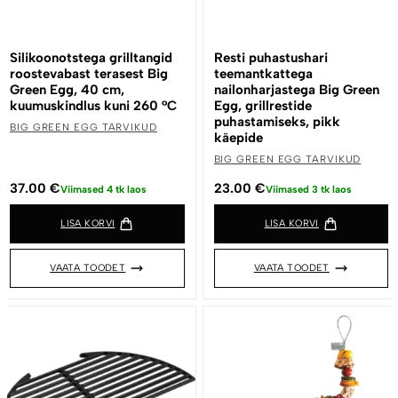
Silikoonotstega grilltangid
Resti puhastushari
roostevabast terasest Big
teemantkattega
Green Egg, 40 cm,
nailonharjastega Big Green
kuumuskindlus kuni 260 °C
Egg, grillrestide
puhastamiseks, pikk
BIG GREEN EGG TARVIKUD
käepide
BIG GREEN EGG TARVIKUD
37.00
€
23.00
€
Viimased 4 tk laos
Viimased 3 tk laos
LISA KORVI
LISA KORVI
VAATA TOODET
VAATA TOODET