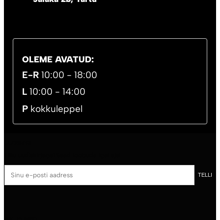
OLEME AVATUD:
E-R
10:00 - 18:00
L
10:00 - 14:00
P
kokkuleppel
UUDISKIRI
Liitu uudiskirjaga! Saad loobuda igal ajal.
Sinu
TELLI
e-
posti
aadress
ABI JA INFO