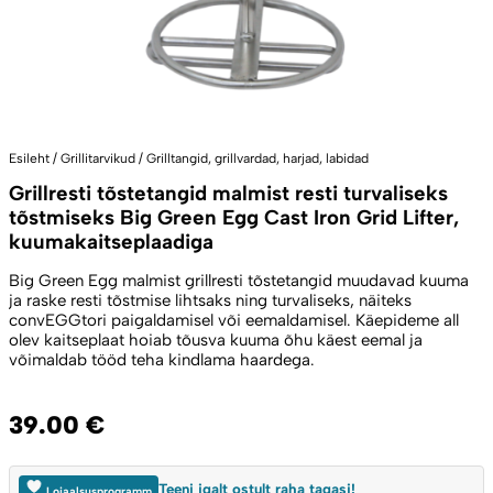
Esileht
/
Grillitarvikud
/
Grilltangid, grillvardad, harjad, labidad
Grillresti tõstetangid malmist resti turvaliseks
tõstmiseks Big Green Egg Cast Iron Grid Lifter,
kuumakaitseplaadiga
Big Green Egg malmist grillresti tõstetangid muudavad kuuma
ja raske resti tõstmise lihtsaks ning turvaliseks, näiteks
convEGGtori paigaldamisel või eemaldamisel. Käepideme all
olev kaitseplaat hoiab tõusva kuuma õhu käest eemal ja
võimaldab tööd teha kindlama haardega.
39.00
€
Teeni igalt ostult raha tagasi!
Lojaalsusprogramm