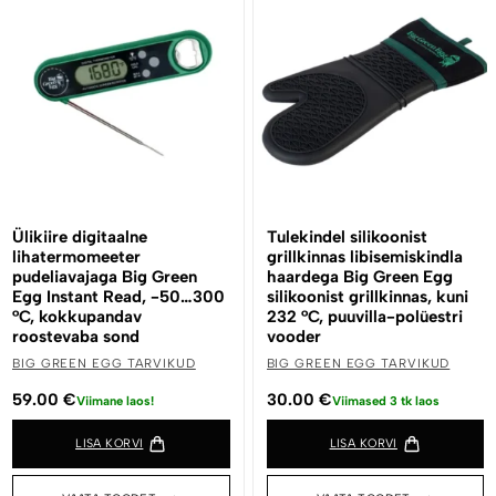
Ülikiire digitaalne
Tulekindel silikoonist
lihatermomeeter
grillkinnas libisemiskindla
pudeliavajaga Big Green
haardega Big Green Egg
Egg Instant Read, -50…300
silikoonist grillkinnas, kuni
°C, kokkupandav
232 °C, puuvilla-polüestri
roostevaba sond
vooder
BIG GREEN EGG TARVIKUD
BIG GREEN EGG TARVIKUD
59.00
€
30.00
€
Viimane laos!
Viimased 3 tk laos
LISA KORVI
LISA KORVI