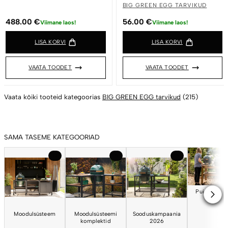
BIG GREEN EGG TARVIKUD
488.00
€
56.00
€
Viimane laos!
Viimane laos!
LISA KORVI
LISA KORVI
VAATA TOODET
VAATA TOODET
Vaata kõiki tooteid kategoorias
BIG GREEN EGG tarvikud
(215)
SAMA TASEME KATEGOORIAD
17
5
5
Puidust töö
Moodulsüsteem
Moodulsüsteemi
Sooduskampaania
komplektid
2026