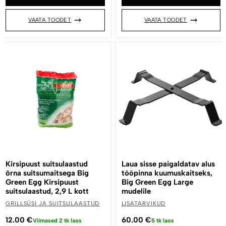
VAATA TOODET
VAATA TOODET
Kirsipuust suitsulaastud
Laua sisse paigaldatav alus
õrna suitsumaitsega Big
tööpinna kuumuskaitseks,
Green Egg Kirsipuust
Big Green Egg Large
suitsulaastud, 2,9 L kott
mudelile
GRILLSÜSI JA SUITSULAASTUD
LISATARVIKUD
12.00
€
60.00
€
Viimased 2 tk laos
5 tk laos