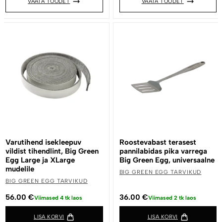
VAATA TOODET
VAATA TOODET
Varutihend isekleepuv
Roostevabast terasest
vildist tihendlint, Big Green
pannilabidas pika varrega
Egg Large ja XLarge
Big Green Egg, universaalne
mudelile
BIG GREEN EGG TARVIKUD
BIG GREEN EGG TARVIKUD
56.00
€
36.00
€
Viimased 4 tk laos
Viimased 2 tk laos
LISA KORVI
LISA KORVI