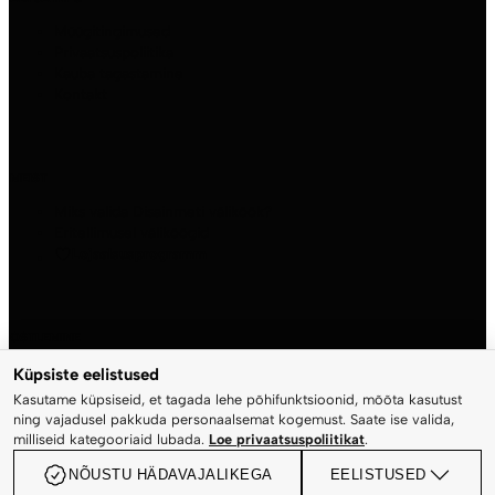
Müügitingimused
Privaatsuspoliitika
Kauba tagastamine
Kontakt
MEIST
Miks valida Disainmeti väliköök?
Eritellimusel väliköögid
Lojaalsusprogramm
OSTLEMINE
Pood
Küpsiste eelistused
Konto
Kasutame küpsiseid, et tagada lehe põhifunktsioonid, mõõta kasutust
Ostukorv
ning vajadusel pakkuda personaalsemat kogemust. Saate ise valida,
Kassa
milliseid kategooriaid lubada.
Loe privaatsuspoliitikat
.
NÕUSTU HÄDAVAJALIKEGA
EELISTUSED