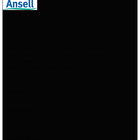
Tugev ja vastupdav nitriilkinnas
MICROFLEX®93-852 tekstuurne must L/8,5-9
100tk
Paksem ühekordne nitriilkinnas tekstuurse pinnaga. Pikendatud
mansett pakub täiendavat kaitset randmele ja käsivarrele.
Pehme ja elastne. Täielikult tekstureeritud turvalise ja ühtlase
haarde tagamiseks. Kaitse fentanüüli vastu.
Paksus:
peopesa min. 0,15 mm,
sõrmed min. 0,17 mm
Kasutusvaldkonnad
Toiduvalmistamine
Autotööstus
Keemiatööstus