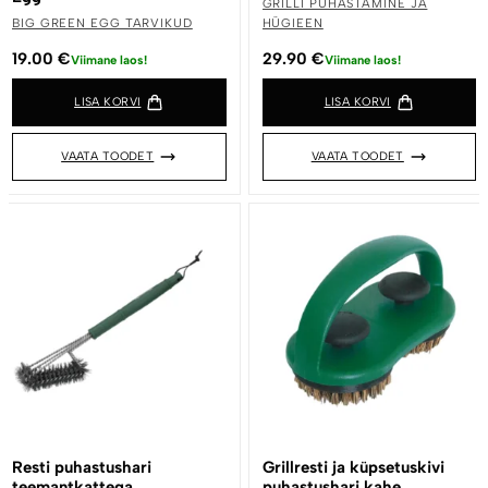
GRILLI PUHASTAMINE JA
BIG GREEN EGG TARVIKUD
HÜGIEEN
19.00
€
29.90
€
Viimane laos!
Viimane laos!
LISA KORVI
LISA KORVI
VAATA TOODET
VAATA TOODET
Resti puhastushari
Grillresti ja küpsetuskivi
teemantkattega
puhastushari kahe