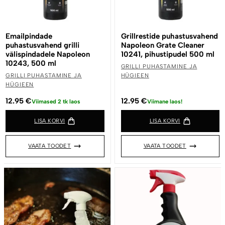
Emailpindade
Grillrestide puhastusvahend
puhastusvahend grilli
Napoleon Grate Cleaner
välispindadele Napoleon
10241, pihustipudel 500 ml
10243, 500 ml
GRILLI PUHASTAMINE JA
GRILLI PUHASTAMINE JA
HÜGIEEN
HÜGIEEN
12.95
€
12.95
€
Viimased 2 tk laos
Viimane laos!
LISA KORVI
LISA KORVI
VAATA TOODET
VAATA TOODET