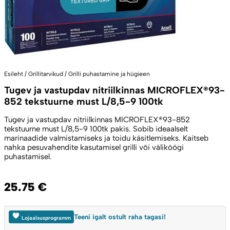
Esileht
/
Grillitarvikud
/
Grilli puhastamine ja hügieen
Tugev ja vastupdav nitriilkinnas MICROFLEX®93-
852 tekstuurne must L/8,5-9 100tk
Tugev ja vastupdav nitriilkinnas MICROFLEX®93-852
tekstuurne must L/8,5-9 100tk pakis. Sobib ideaalselt
marinaadide valmistamiseks ja toidu käsitlemiseks. Kaitseb
nahka pesuvahendite kasutamisel grilli või väliköögi
puhastamisel.
25.75
€
Teeni igalt ostult raha tagasi!
Lojaalsusprogramm