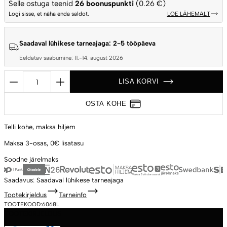
Selle ostuga teenid
26
boonuspunkti
(0.26 €)
Logi sisse, et näha enda saldot.
LOE LÄHEMALT
Saadaval lühikese tarneajaga: 2-5 tööpäeva
Eeldatav saabumine: 11.-14. august 2026
Tugev
LISA KORVI
ja
vastupdav
OSTA KOHE
nitriilkinnas
MICROFLEX®93-
Telli kohe,
maksa hiljem
852
Maksa 3-osas,
0€ lisatasu
tekstuurne
Soodne
järelmaks
must
L/8,5-
Saadavus:
Saadaval lühikese tarneajaga
9
Tootekirjeldus
Tarneinfo
100tk
TOOTEKOOD:
6068L
kogus
TOOTEKIRJELDUS