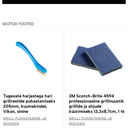
Sellel tootel pole veel arvustusi.
SEOTUD TOOTED
Tugevate harjastega hari
3M Scotch-Brite 4594
grillrestide puhastamiseks
professionaalne grillinuustik
205mm, kuumakindel,
grillide ja ahjude
Vikan, sinine
küürimiseks 13,3x8,7cm, 1 tk
GRILLI PUHASTAMINE JA
GRILLI PUHASTAMINE JA
HÜGIEEN
HÜGIEEN