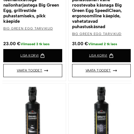
nailonharjastega Big Green
roostevaba käsnaga Big
Egg, grillrestide
Green Egg SpeediClean,
puhastamiseks, pikk
ergonoomiline käepide,
käepide
vahetatavad
puhastuskäsnad
BIG GREEN EGG TARVIKUD
BIG GREEN EGG TARVIKUD
23.00
€
31.00
€
Viimased 3 tk laos
Viimased 2 tk laos
LISA KORVI
LISA KORVI
VAATA TOODET
VAATA TOODET