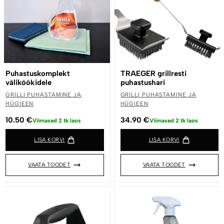
Puhastuskomplekt
TRAEGER grillresti
väliköökidele
puhastushari
GRILLI PUHASTAMINE JA
GRILLI PUHASTAMINE JA
HÜGIEEN
HÜGIEEN
10.50
€
34.90
€
Viimased 2 tk laos
Viimased 2 tk laos
LISA KORVI
LISA KORVI
VAATA TOODET
VAATA TOODET