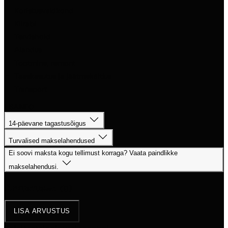
Koristusvaldkond
Kiirabi
Tervishoid
Aiandus
Tootmine, remont
Taaskasutus ja jäätmekäitlus
Transport
LISAINFO
14-päevane tagastusõigus
Turvalised makselahendused
Ei soovi maksta kogu tellimust korraga? Vaata paindlikke
makselahendusi.
Arvustused
(0)
LISA ARVUSTUS