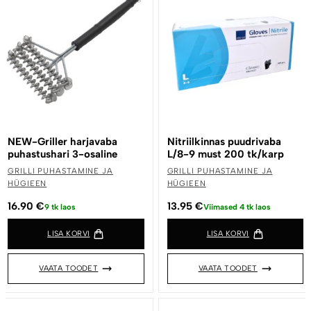
NEW-Griller harjavaba
Nitriilkinnas puudrivaba
puhastushari 3-osaline
L/8-9 must 200 tk/karp
GRILLI PUHASTAMINE JA
GRILLI PUHASTAMINE JA
HÜGIEEN
HÜGIEEN
16.90
€
13.95
€
9 tk laos
Viimased 4 tk laos
LISA KORVI
LISA KORVI
VAATA TOODET
VAATA TOODET