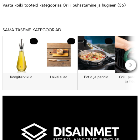
Vaata kõiki tooteid kategoorias
Grilli puhastamine ja hügieen
(36)
SAMA TASEME KATEGOORIAD
25
15
48
Köögitarvikud
Lõikelauad
Potid ja pannid
Grilli puhas
ja hügie