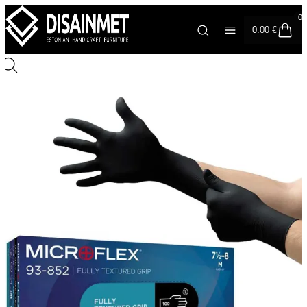
0
0.00
€