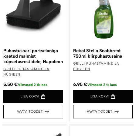
Puhastushari portselaniga
Rekal Stella Snabbrent
kaetud malmist
750ml kiirpuhastusaine
küpsetusrestidele, Napoleon
GRILLI PUHASTAMINE JA
GRILLI PUHASTAMINE JA
HÜGIEEN
HÜGIEEN
5.50
€
6.95
€
Viimased 2 tk laos
Viimased 2 tk laos
LISA KORVI
LISA KORVI
VAATA TOODET
VAATA TOODET