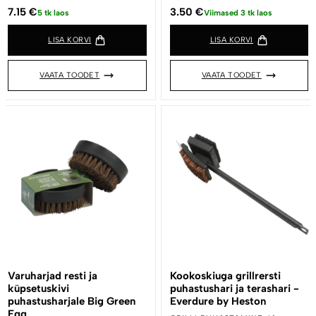
7.15
€
3.50
€
5 tk laos
Viimased 3 tk laos
LISA KORVI
LISA KORVI
VAATA TOODET
VAATA TOODET
Varuharjad resti ja
Kookoskiuga grillrersti
küpsetuskivi
puhastushari ja terashari -
puhastusharjale Big Green
Everdure by Heston
Egg