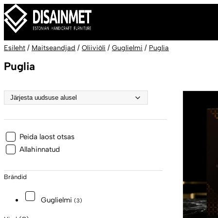
Esileht
/
Maitseandjad
/
Oliiviõli
/
Guglielmi
/
Puglia
Puglia
Peida laost otsas
Allahinnatud
Brändid
Guglielmi
(3)