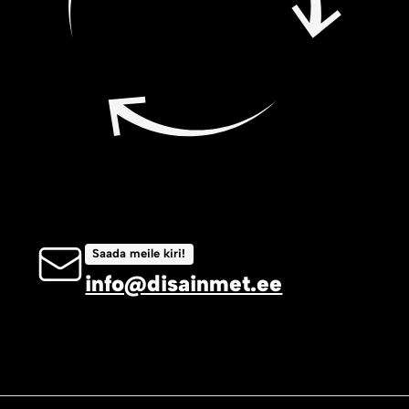
Saada meile kiri!
info@disainmet.ee