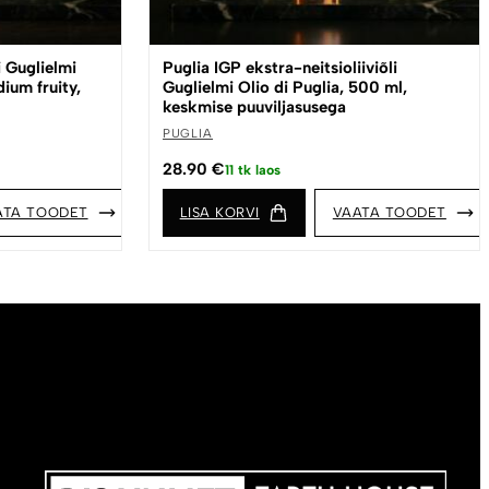
i Guglielmi
Puglia IGP ekstra-neitsioliiviõli
dium fruity,
Guglielmi Olio di Puglia, 500 ml,
keskmise puuviljasusega
PUGLIA
28.90
€
11 tk laos
ATA TOODET
LISA KORVI
VAATA TOODET