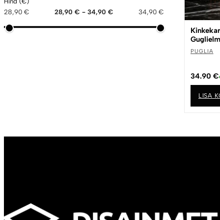
Hind (€)
28,90 €
28,90 € - 34,90 €
34,90 €
Kinkekarb
Guglielm
PUGLIA
34.90
€
LISA K