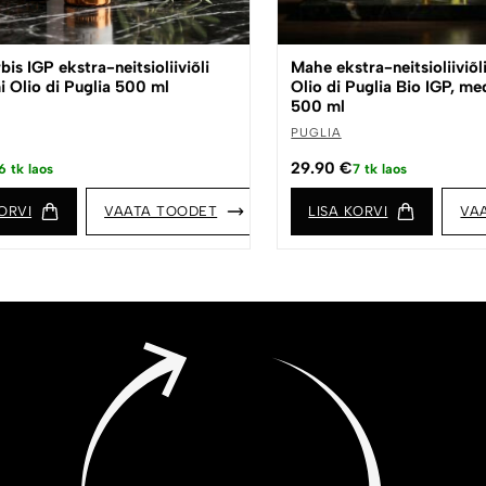
is IGP ekstra-neitsioliiviõli
Mahe ekstra-neitsioliiviõl
i Olio di Puglia 500 ml
Olio di Puglia Bio IGP, me
500 ml
PUGLIA
29.90
€
6 tk laos
7 tk laos
ORVI
VAATA TOODET
LISA KORVI
VA