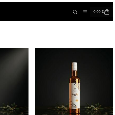
0
0.00
€