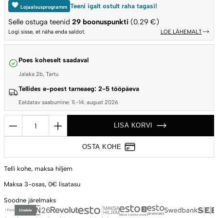
Teeni igalt ostult raha tagasi!
Lojaalsusprogramm
Selle ostuga teenid
29
boonuspunkti
(0.29 €)
Logi sisse, et näha enda saldot.
LOE LÄHEMALT
Poes koheselt saadaval
Jalaka 2b, Tartu
Tellides e-poest tarneaeg: 2-5 tööpäeva
Eeldatav saabumine: 11.-14. august 2026
Tuharoop
LISA KORVI
tuha
eemaldamiseks
OSTA KOHE
ja
süte
Telli kohe,
maksa hiljem
jaotamiseks,
Maksa 3-osas,
0€ lisatasu
Big
Soodne
järelmaks
Green
Egg