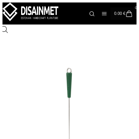
0
0.00
€