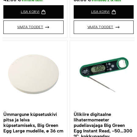
Viimane laos!
Viimased 2 tk laos
LISA KORVI
LISA KORVI
VAATA TOODET
VAATA TOODET
Ümmargune küpsetuskivi
Ülikiire digitaalne
pitsa ja leiva
lihatermomeeter
küpsetamiseks, Big Green
pudeliavajaga Big Green
Egg Large mudelile, ø 36 cm
Egg Instant Read, -50…300
°C, kokkupandav