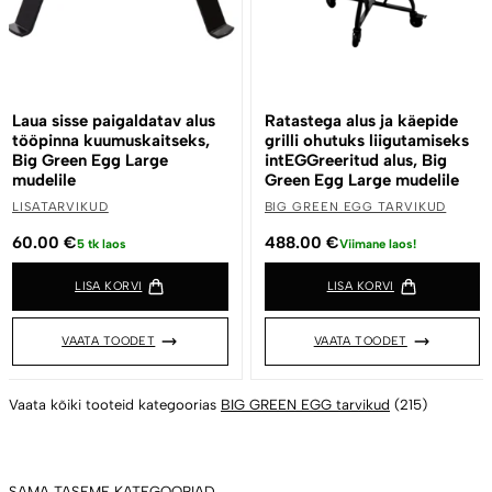
Laua sisse paigaldatav alus
Ratastega alus ja käepide
tööpinna kuumuskaitseks,
grilli ohutuks liigutamiseks
Big Green Egg Large
intEGGreeritud alus, Big
mudelile
Green Egg Large mudelile
LISATARVIKUD
BIG GREEN EGG TARVIKUD
60.00
€
488.00
€
5 tk laos
Viimane laos!
LISA KORVI
LISA KORVI
VAATA TOODET
VAATA TOODET
Vaata kõiki tooteid kategoorias
BIG GREEN EGG tarvikud
(215)
SAMA TASEME KATEGOORIAD