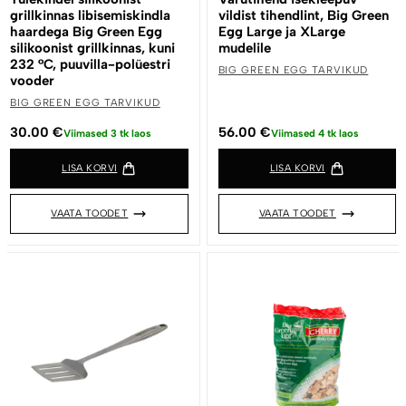
grillkinnas libisemiskindla
vildist tihendlint, Big Green
haardega Big Green Egg
Egg Large ja XLarge
silikoonist grillkinnas, kuni
mudelile
232 °C, puuvilla-polüestri
BIG GREEN EGG TARVIKUD
vooder
BIG GREEN EGG TARVIKUD
30.00
€
56.00
€
Viimased 3 tk laos
Viimased 4 tk laos
LISA KORVI
LISA KORVI
VAATA TOODET
VAATA TOODET