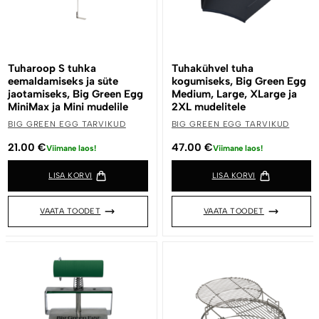
Tuharoop S tuhka
Tuhakühvel tuha
eemaldamiseks ja süte
kogumiseks, Big Green Egg
jaotamiseks, Big Green Egg
Medium, Large, XLarge ja
MiniMax ja Mini mudelile
2XL mudelitele
BIG GREEN EGG TARVIKUD
BIG GREEN EGG TARVIKUD
21.00
€
47.00
€
Viimane laos!
Viimane laos!
LISA KORVI
LISA KORVI
VAATA TOODET
VAATA TOODET