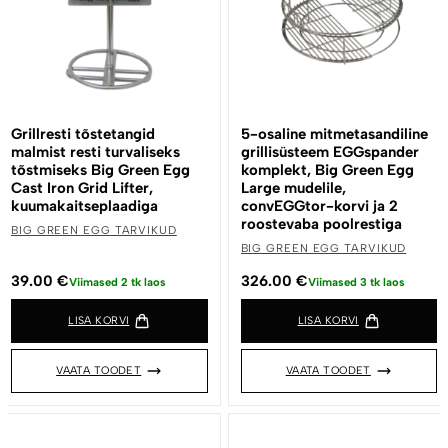
Grillresti tõstetangid
5-osaline mitmetasandiline
malmist resti turvaliseks
grillisüsteem EGGspander
tõstmiseks Big Green Egg
komplekt, Big Green Egg
Cast Iron Grid Lifter,
Large mudelile,
kuumakaitseplaadiga
convEGGtor-korvi ja 2
roostevaba poolrestiga
BIG GREEN EGG TARVIKUD
BIG GREEN EGG TARVIKUD
39.00
€
326.00
€
Viimased 2 tk laos
Viimased 3 tk laos
LISA KORVI
LISA KORVI
VAATA TOODET
VAATA TOODET