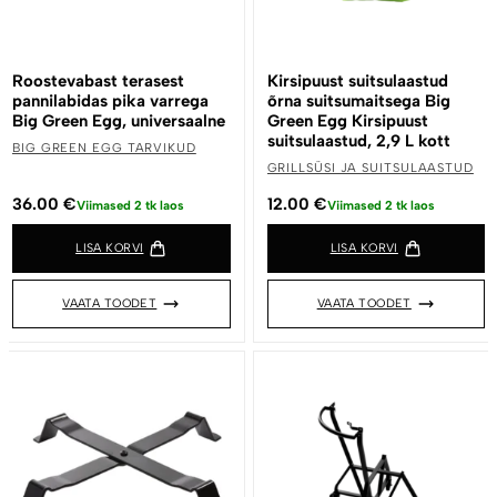
Roostevabast terasest
Kirsipuust suitsulaastud
pannilabidas pika varrega
õrna suitsumaitsega Big
Big Green Egg, universaalne
Green Egg Kirsipuust
suitsulaastud, 2,9 L kott
BIG GREEN EGG TARVIKUD
GRILLSÜSI JA SUITSULAASTUD
36.00
€
12.00
€
Viimased 2 tk laos
Viimased 2 tk laos
LISA KORVI
LISA KORVI
VAATA TOODET
VAATA TOODET