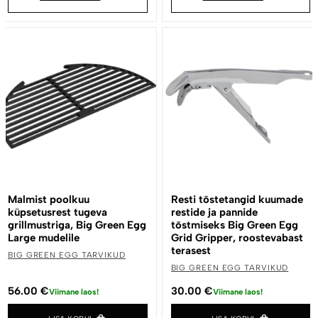
Malmist poolkuu
Resti tõstetangid kuumade
küpsetusrest tugeva
restide ja pannide
grillmustriga, Big Green Egg
tõstmiseks Big Green Egg
Large mudelile
Grid Gripper, roostevabast
terasest
BIG GREEN EGG TARVIKUD
BIG GREEN EGG TARVIKUD
56.00
€
30.00
€
Viimane laos!
Viimane laos!