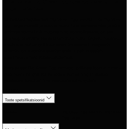
Millal valida Big Green Egg tuharoop Medium ja
Large mudelitele
Kui kasutad regulaarselt
Big Green Egg Medium
või
Big Green
Egg Large
mudelit ja soovid hoida tuha eemaldamise ja süte
sättimise võimalikult mugava ning kontrollitavana, on see
tuharoop praktiline lisa sinu tarvikute hulka. Õigesti hooldatud
ja puhtana hoitud grill kuumeneb ühtlasemalt, reageerib
paremini õhuklappide seadistustele ja pakub seeläbi
etteaimatavamaid küpsetustulemusi.
Spetsiaalselt Big Green Egg kamado-grillidele loodud
tuharoop
aitab hoida nii grilli kui ka tööala korras ning lihtsustab
igapäevast kasutust ilma keerukate toiminguteta.
LISAINFO
Toote spetsifikatsioonid
Sobivus
Big Green Egg Medium, Big Green
Egg Large