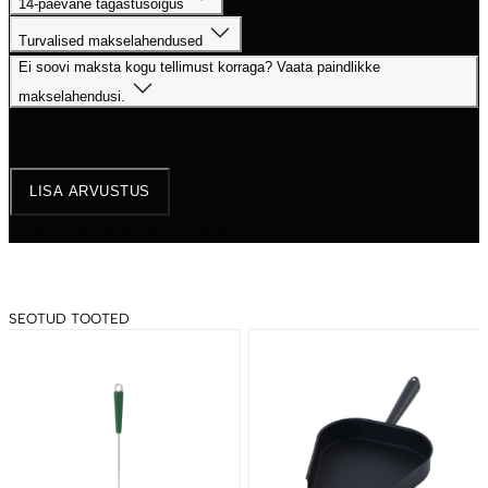
14-päevane tagastusõigus
Turvalised makselahendused
Ei soovi maksta kogu tellimust korraga? Vaata paindlikke
makselahendusi.
Arvustused
(0)
LISA ARVUSTUS
Sellel tootel pole veel arvustusi.
SEOTUD TOOTED