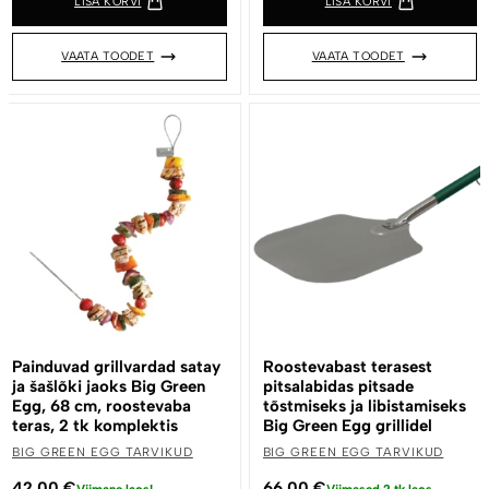
LISA KORVI
LISA KORVI
VAATA TOODET
VAATA TOODET
Painduvad grillvardad satay
Roostevabast terasest
ja šašlõki jaoks Big Green
pitsalabidas pitsade
Egg, 68 cm, roostevaba
tõstmiseks ja libistamiseks
teras, 2 tk komplektis
Big Green Egg grillidel
BIG GREEN EGG TARVIKUD
BIG GREEN EGG TARVIKUD
42.00
€
66.00
€