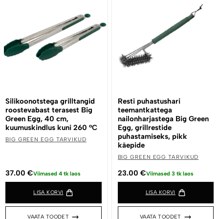
Silikoonotstega grilltangid
Resti puhastushari
roostevabast terasest Big
teemantkattega
Green Egg, 40 cm,
nailonharjastega Big Green
kuumuskindlus kuni 260 °C
Egg, grillrestide
puhastamiseks, pikk
BIG GREEN EGG TARVIKUD
käepide
BIG GREEN EGG TARVIKUD
37.00
€
23.00
€
Viimased 4 tk laos
Viimased 3 tk laos
LISA KORVI
LISA KORVI
VAATA TOODET
VAATA TOODET