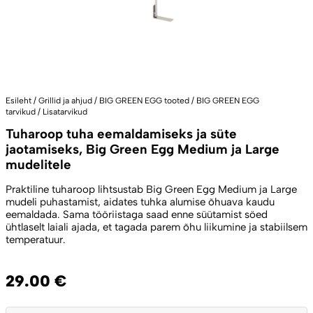
Esileht
/
Grillid ja ahjud
/
BIG GREEN EGG tooted
/
BIG GREEN EGG
tarvikud
/
Lisatarvikud
Tuharoop tuha eemaldamiseks ja süte
jaotamiseks, Big Green Egg Medium ja Large
mudelitele
Praktiline tuharoop lihtsustab Big Green Egg Medium ja Large
mudeli puhastamist, aidates tuhka alumise õhuava kaudu
eemaldada. Sama tööriistaga saad enne süütamist söed
ühtlaselt laiali ajada, et tagada parem õhu liikumine ja stabiilsem
temperatuur.
29.00
€