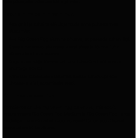
selle pikaajalist niiskuse kätte jätmist.
Kasutamine samm sammult
Aita grillil ja tuhal täielikult jahtuda enne puhastamise
alustamist.
Ava Big Green Egg alumine õhuava, et pääseda tuhani ligi.
Sisesta
tuharoop
alumisest avast sisse ja tõmba tuhk
sütekolde alt ava suunas.
Kogu avast välja tõmmatud tuhk tuhakühvli või sobiva
anumaga kokku.
Enne uue küpsetuse alustamist kasuta tuharoopi söe
ühtlaseks laialijaotamiseks restil.
Komplektis sisalduv
Komplektis on üks
Big Green Egg tuharoop
, mis sobib
kasutamiseks Big Green Egg Medium ja Big Green Egg Large
mudeliga. Tuhakühvel ei kuulu komplekti ja on soovi korral
saadaval eraldi tarvikuna.