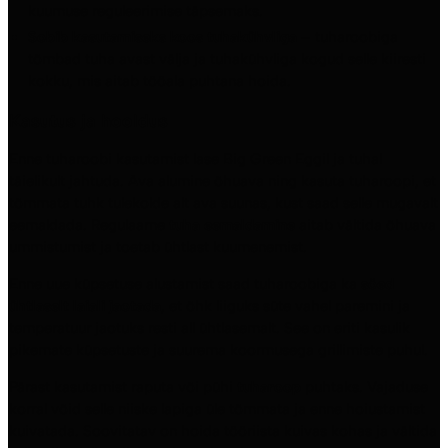
kuumuse reguleerimise täpsemaks.
Sobib kasutamiseks koos tuhakühvliga
– tuharoobiga
tõmbad tuha avast välja ja tuhakühvliga kogud selle kiiresti
kokku, mis aitab tööala puhtana hoida.
Kasutus ja hooldus
Enne tuharoobi kasutamist lase Big Green Eggil ja tuhal
täielikult jahtuda. Ava alumine õhuava ning kasuta tuharoopi, et
tõmmata tuhk tulekolde alt ava suunas, kust saad selle mugavalt
eemaldada. Regulaarne
tuha eemaldamine
aitab vältida õhuava
ummistumist ja toetab ühtlast kuumenemist.
Enne uue küpsetuse alustamist saad tuharoobiga ka
söed
ühtlaselt laiali jaotada
, et õhk liiguks süte vahel paremini ja
temperatuur jaotuks resti all ühtlasemalt. See on eriti kasulik
pikemate küpsetuste ja suurema koormusega grillimiste puhul.
Pärast kasutamist raputa või pühi
tuharoop
puhtaks. Vajaduse
korral võid selle niiske lapiga üle tõmmata ja enne hoiustamist
kuivatada. Soovitatav on hoida tööriista kuivas kohas ja vältida