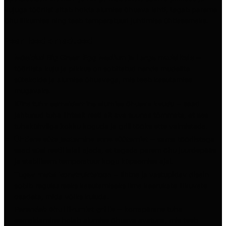
kujuga tööriist aitab hoida alumise õhuava lahti, tagab parema
õhu liikumise ning teeb temperatuuri juhtimise ühtlasemaks.
Peamised omadused
Mõeldud Big Green Egg Medium ja Large mudelitele
–
tööriista kuju ja pikkus on sobitatud nende mudelite
sütekolde ja alumise õhuavaga, mis teeb kasutamise
mugavaks.
Kiire tuha eemaldamine alumise õhuava kaudu
– saad
jahtunud tuha lihtsalt resti alt ava suunas tõmmata, et see
tuhakühvliga kokku koguda ja grill tööks ette valmistada.
Ühtlane süte jaotamine enne süütamist
– sama tööriistaga
saad süsi restil laiali ajada, et tagada parem õhu juurdepääs
ja stabiilsem temperatuur kogu küpsemise ajal.
Tugev metallkonstruktsioon
– lihtne ja vastupidav disain
sobib regulaarseks kasutamiseks ilma keerukate liikuvate
osadeta, mida võiks kuluda.
Parandab õhu liikumist grillis
– korrapärane tuha
eemaldamine hoiab alumise õhuava avatuna, mis teeb