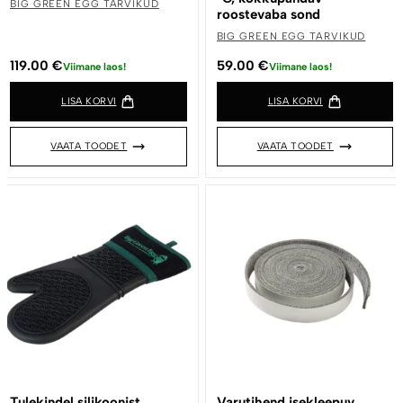
BIG GREEN EGG TARVIKUD
roostevaba sond
BIG GREEN EGG TARVIKUD
119.00
€
59.00
€
Viimane laos!
Viimane laos!
LISA KORVI
LISA KORVI
VAATA TOODET
VAATA TOODET
Tulekindel silikoonist
Varutihend isekleepuv