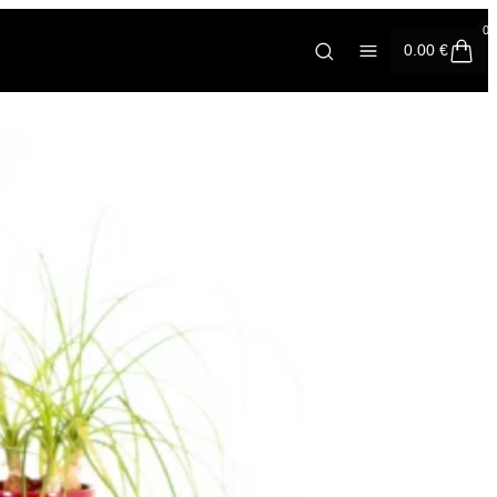
0
0.00
€