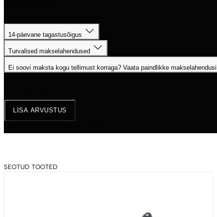
funktsionaalsust
LISAINFO
14-päevane tagastusõigus
Turvalised makselahendused
Ei soovi maksta kogu tellimust korraga? Vaata paindlikke makselahendusi
Arvustused
(0)
LISA ARVUSTUS
Sellel tootel pole veel arvustusi.
SEOTUD TOOTED