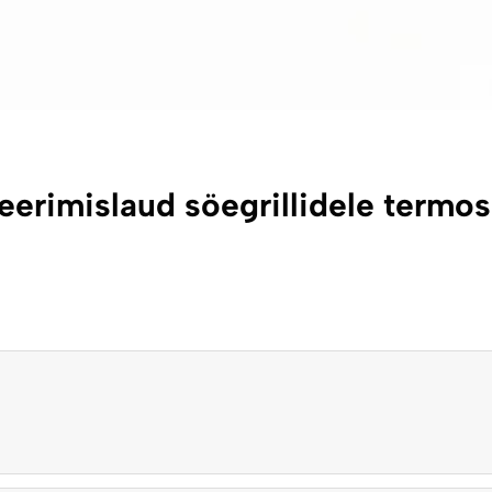
rveerimislaud söegrillidele termo