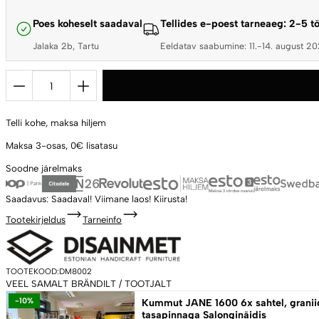
Poes koheselt saadaval
Tellides e-poest tarneaeg: 2-5 
Jalaka 2b, Tartu
Eeldatav saabumine: 11.-14. august 2
Metallist
ratastel
lisalaud
Telli kohe,
maksa hiljem
/
serveerimislaud
Maksa 3-osas,
0€ lisatasu
söegrillidele
Soodne
järelmaks
termosaarest
viimistlusega
Saadavus:
Saadaval!
Viimane laos! Kiirusta!
kogus
Tootekirjeldus
Tarneinfo
TOOTEKOOD:
DM8002
VEEL SAMALT BRÄNDILT / TOOTJALT
-10%
Kummut JANE 1600 6x sahtel, granii
tasapinnaga Salonginäidis