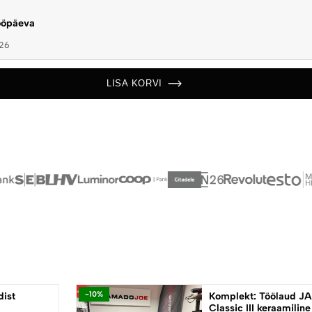
tööpäeva
026
LISA KORVI
dist
-10%
Komplekt: Töölaud J
Classic III keraamiline