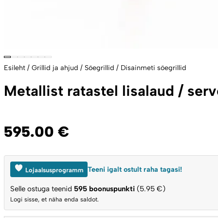
Esileht
/
Grillid ja ahjud
/
Söegrillid
/
Disainmeti söegrillid
Metallist ratastel lisalaud / se
595.00
€
Teeni igalt ostult raha tagasi!
Lojaalsusprogramm
Selle ostuga teenid
595
boonuspunkti
(5.95 €)
Logi sisse, et näha enda saldot.